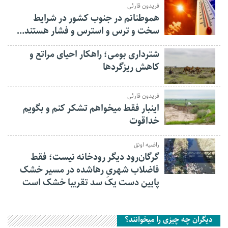
فریدون قارئی
هموطنانم در جنوب کشور در شرایط
سخت و ترس و استرس و فشار هستند…
شترداری بومی؛ راهکار احیای مراتع و
کاهش ریزگردها
فریدون قارئی
اینبار فقط میخواهم تشکر کنم و بگویم
خداقوت
راضیه اونق
گرگان‌رود دیگر رودخانه نیست؛ فقط
فاضلاب شهریِ رهاشده در مسیر خشک
پایین دست یک سد تقریبا خشک است
دیگران چه چیزی را میخوانند؟