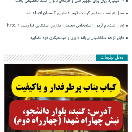
۲۰ میلیارد ریال برای تجهیز فنی و حرفه‌ای بانوان گنبد تخصیص یافت
محل عرضه مستقیم گوشت قرمز عشایری گلستان افتتاح شد
زمان ثبت‌نام آزمون استخدامی معلمان مدارس استثنایی فرا رسید hrtc.ir
قابل توجه متقاضیان پروانه داوری و میانجیگری قوه قضاییه
محل تبلیغات