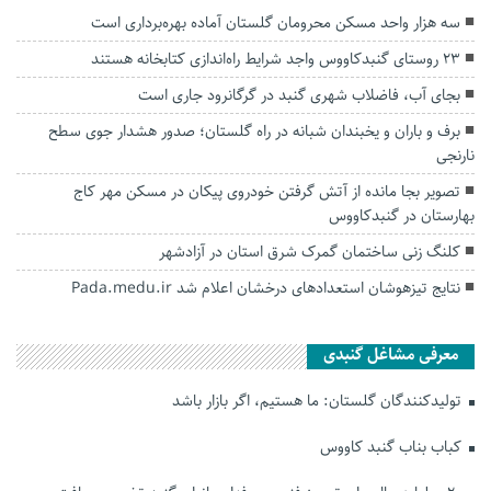
سه هزار واحد مسکن محرومان گلستان آماده بهره‌برداری است
۲۳ روستای گنبدکاووس واجد شرایط راه‌اندازی کتابخانه هستند
بجای آب، فاضلاب شهری گنبد در گرگانرود جاری است
برف و باران و یخبندان شبانه در راه گلستان؛ صدور هشدار جوی سطح
نارنجی
تصویر بجا مانده از آتش گرفتن خودروی پیکان در مسکن مهر کاج
بهارستان در گنبدکاووس
کلنگ زنی ساختمان گمرک شرق استان در آزادشهر
نتایج تیزهوشان استعدادهای درخشان اعلام شد Pada.medu.ir
معرفی مشاغل گنبدی
تولیدکنندگان گلستان: ما هستیم، اگر بازار باشد
کباب بناب گنبد کاووس