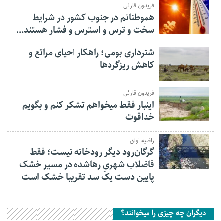
فریدون قارئی
هموطنانم در جنوب کشور در شرایط
سخت و ترس و استرس و فشار هستند…
شترداری بومی؛ راهکار احیای مراتع و
کاهش ریزگردها
فریدون قارئی
اینبار فقط میخواهم تشکر کنم و بگویم
خداقوت
راضیه اونق
گرگان‌رود دیگر رودخانه نیست؛ فقط
فاضلاب شهریِ رهاشده در مسیر خشک
پایین دست یک سد تقریبا خشک است
دیگران چه چیزی را میخوانند؟