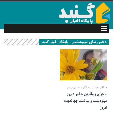
دختر زیبای مینودشتی - پایگاه اخبار گنبد
10 مهر 1401
کاش بیشتر به فکر سلامتم بودم
ماجرای زیباترین دختر دیروز
مینودشت و سالمند جهاندیده
امروز