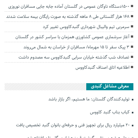
۱۵۰۰دستگاه ناوگان عمومی در گلستان آماده جابه جایی مسافران نوروزی
۱۶۸ هزار گلستانی طی ۸ ماهه گذشته به صورت رایگان بیمه سلامت شدند
سرمربی تیم والیبال شهرداری گنبدکاووس تغییر کرد
آغاز سرشماری عمومی کشاورزی همزمان با سراسر کشور در گلستان
۳ پیک سفر تا ۱۵ مهرماه/ مسافران از خراسان به شمال می‌روند
تصادف شب گذشته خیابان سرابی گنبدکاووس سه مصدوم داشت
اطلاعیه اتاق اصناف گنبدکاووس
معرفی مشاغل گنبدی
تولیدکنندگان گلستان: ما هستیم، اگر بازار باشد
کباب بناب گنبد کاووس
۲۰ میلیارد ریال برای تجهیز فنی و حرفه‌ای بانوان گنبد تخصیص یافت
محل عرضه مستقیم گوشت قرمز عشایری گلستان افتتاح شد