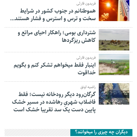
فریدون قارئی
هموطنانم در جنوب کشور در شرایط
سخت و ترس و استرس و فشار هستند…
شترداری بومی؛ راهکار احیای مراتع و
کاهش ریزگردها
فریدون قارئی
اینبار فقط میخواهم تشکر کنم و بگویم
خداقوت
راضیه اونق
گرگان‌رود دیگر رودخانه نیست؛ فقط
فاضلاب شهریِ رهاشده در مسیر خشک
پایین دست یک سد تقریبا خشک است
دیگران چه چیزی را میخوانند؟