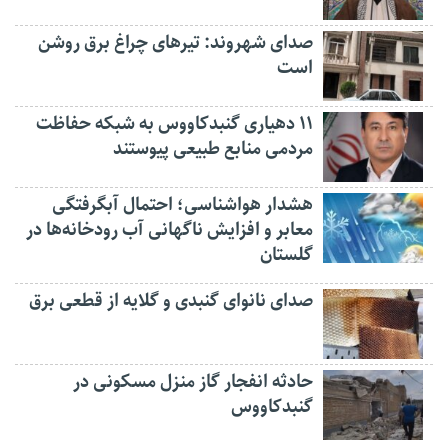
صدای شهروند: تیرهای چراغ برق روشن
است
۱۱ دهیاری گنبدکاووس به شبکه حفاظت
مردمی منابع طبیعی پیوستند
هشدار هواشناسی؛ احتمال آبگرفتگی
معابر و افزایش ناگهانی آب رودخانه‌ها در
گلستان
صدای نانوای گنبدی و گلایه از قطعی برق
حادثه انفجار گاز منزل مسکونی در
گنبدکاووس