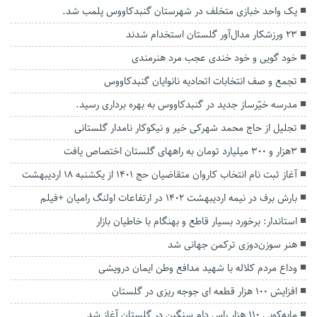
یک واحد خبازی متخلف در شهرستان گنبدکاووس پلمب شد.
۲۳ ورزشکار مدال‌آور گلستان استخدام شدند
خود گویی و خود خندی عجب مرد هنرمندی
تجمع و صف انتخابات اتحادیه نانوایان گنبدکاووس
مدرسه خیّرساز جدید در گنبدکاووس به بهره برداری رسید.
تجلیل از حاج محمد شهرکی خیر و نیکوکار نامدار گلستانی
۳هزار و ۳۰۰ میلیارد تومان به راههای گلستان اختصاص یافت
آغاز ثبت نام انتخاب کاروان متقاضیان حج ۱۴۰۱ از یکشنبه ۱۸ اردیبهشت
بارش برف در نیمه اردیبهشت 1402 در ارتفاعات اولنگ رامیان +فیلم
استاندار: برخورد بسیار قاطع و بهنگام با خاطیان بازار
هنر سوزن‌دوزی ترکمن جهانی شد
وداع مردم کلاله با شهید مدافع وطن ایمان درویشی
افزایش ۱۰۰ هزار قطعه ای جوجه ریزی در گلستان
مایه‌کوبی ۱۱۰ هزار راس دام سنگین در گلستان آغاز شد