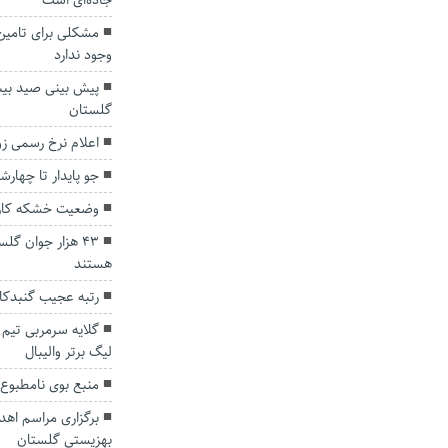
جاده‌ای است
مشکلی برای تامین 
وجود ندارد
گلستان
اعلام نرخ‌ رسمی زو
جو پایدار تا چهار
وضعیت خشکه کاری
۴۳ هزار جوان گ
هستند
رتبه عجیب گنبدک
گلایه سرمربی تیم 
لیگ برتر والیبال
منبع بوی نامطبو
بهزیستی گلستان