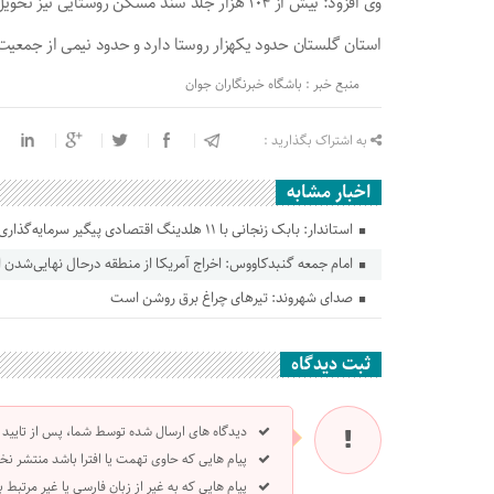
وی افزود: بیش از ۱۰۴ هزار جلد سند مسکن روستایی نیز تحویل روستاییان شده است.
استان گلستان حدود یکهزار روستا دارد و حدود نیمی از جمعیت ۲ میلیون نفری این استان، ساکن روستا‌ها هستن
منبع خبر : باشگاه خبرنگاران جوان
به اشتراک بگذارید :
اخبار مشابه
استاندار: بابک زنجانی با ۱۱ هلدینگ اقتصادی پیگیر سرمایه‌گذاری در گلستان است
امام جمعه گنبدکاووس: اخراج آمریکا از منطقه درحال نهایی‌شدن
صدای شهروند: تیرهای چراغ برق روشن است
ثبت دیدگاه
دیدگاه های ارسال شده توسط شما، پس از تایید
پیام هایی که حاوی تهمت یا افترا باشد منتشر نخ
پیام هایی که به غیر از زبان فارسی یا غیر مرتبط