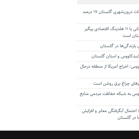
جانباختگان تصادفات درون‌شهری گلستان ۱۷ درصد
استاندار: بابک زنجانی با ۱۱ هلدینگ اقتصادی پیگیر
ستان است
گنبدکاووس و استان گلستان
وس: اخراج آمریکا از منطقه درحال
رهای چراغ برق روشن است
اووس به شبکه حفاظت مردمی منابع
حتمال آبگرفتگی معابر و افزایش
ا در گلستان