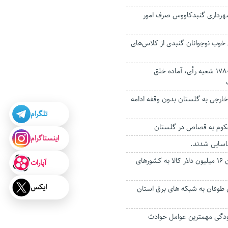
شهرداری گنبدکاووس صرف امور
 خوب نوجوانان گنبدی از کلاس‌های
استان گلستان با ۱۷۸۰ شعبه رأی، آماده خلق
خارجی به گلستان بدون وقفه ادامه
تلگرام
وم به قصاص در گلستان
اینستاگرام
ناسایی شدند.
تعاونی‌های گلستان ۱۶ میلیون دلار کالا به کشورهای
آپارات
ایکس
یلیاردی طوفان به شبکه های برق استان
دگی مهمترین عوامل حوادث