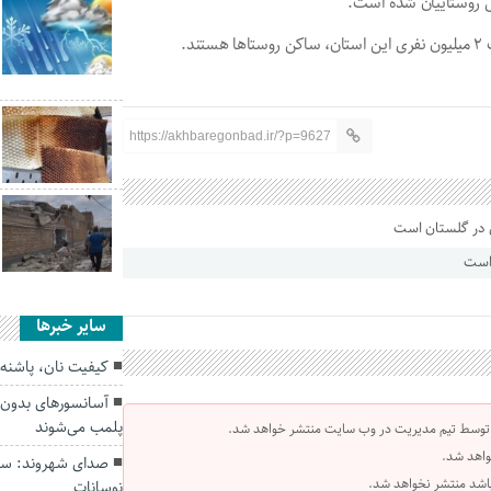
د.
https://akhbaregonbad.ir/?p=9627
 است
سایر خبرها
کیفیت نان، پاشنه 
آسانسورهای بدون ت
پلمب می‌شوند
 توسط تیم مدیریت در وب سایت منتشر خواهد شد.
واهد شد.
صدای شهروند: سو
 باشد منتشر نخواهد شد.
نوسانات