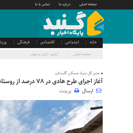
صفحه اصلی
درباره ما
تماس با ما
خانه
اجتماعی
اقتصادی
فرهنگی
ورزش
صدای شهروند
آگهی دولتی
صفحه اصلی
آرشیو :
ایران و جهان
مدیر کل بنیاد مسکن گلستان
آغاز اجرای طرح هادی در ۷۸ درصد از روستا‌های گلستان
ارسال
پرینت