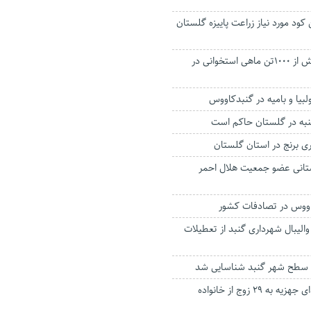
کود مورد نیاز زراعت پاییزه گلستان
پیش بینی صید بیش از ۱۰۰۰تن ماهی استخوانی در
لبیا و بامیه در گنبدکاووس
شنبه در گلستان حاکم است
 برنج در استان گلستان
لستانی عضو جمعیت هلال احمر
اووس در تصادفات کشور
والیبال شهرداری گنبد از تعطیلات
ع سطح شهر گنبد شناسایی شد
برگزاری مراسم اهدای جهزیه به ۲۹ زوج از خانواده