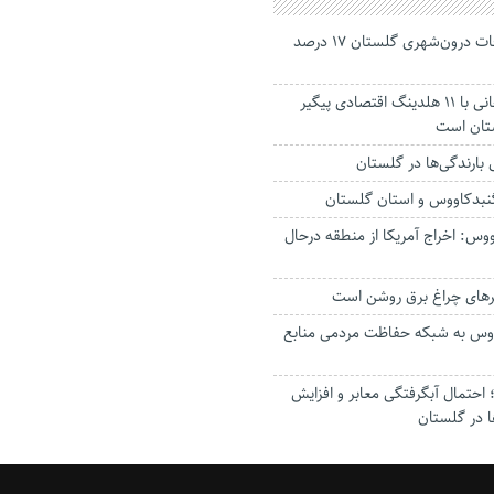
جانباختگان تصادفات درون‌شهری گلستان ۱۷ درصد
استاندار: بابک زنجانی با ۱۱ هلدینگ اقتصادی پیگیر
ستان است
گنبدکاووس و استان گلستان
وس: اخراج آمریکا از منطقه درحال
رهای چراغ برق روشن است
اووس به شبکه حفاظت مردمی منابع
حتمال آبگرفتگی معابر و افزایش
ا در گلستان