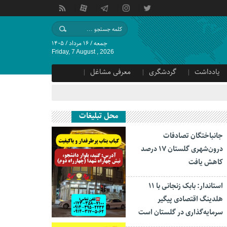
جمعه / ۱۶ مرداد / ۱۴۰۵
Friday, 7 August , 2026
یادداشت
گردشگری
معرفی مشاغل
محل تبلیغات
جانباختگان تصادفات
درون‌شهری گلستان ۱۷ درصد
کاهش یافت
استاندار: بابک زنجانی با ۱۱
هلدینگ اقتصادی پیگیر
سرمایه‌گذاری در گلستان است