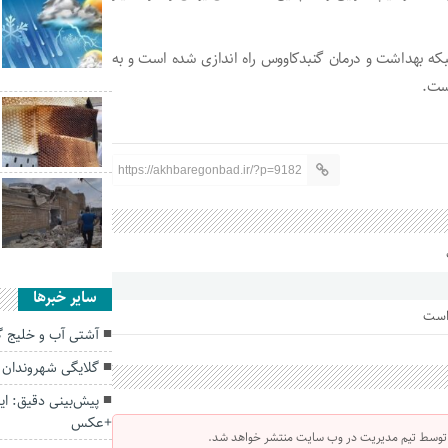
شبکه بهداشت و درمان گنبدکاووس راه اندازی شده است و به
است.
https://akhbaregonbad.ir/?p=9182
سایر خبرها
 است
آشتی آب و خلیج گ
گلایگی شهروندان گ
پیش‌بینی دقیق: ای
+عکس
 توسط تیم مدیریت در وب سایت منتشر خواهد شد.