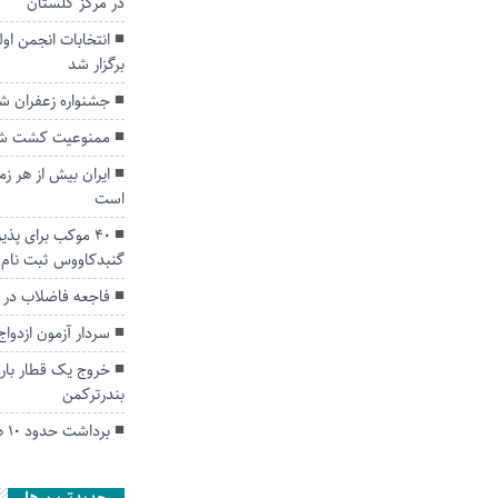
در مرکز گلستان
انتخابات انجمن او
برگزار شد
جشنواره زعفران ش
ممنوعیت کشت شالی
ایران بیش از هر ز
است
۴۰ موکب برای پذی
گنبدکاووس ثبت نام 
فاجعه فاضلاب در 
سردار آزمون ازدو
خروج یک قطار باری
بندرترکمن
برداشت حدود ۱۰ هزار تن نارنگی در استان گلستان