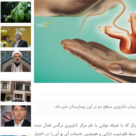
دکاووس گفت: این مرکز که با تعرفه دولتی با نام مرکز ناباروری نرگس فعال شده
سط فلوشیپ نازایی و همچنین خدمات آی یو آی را در اختیار