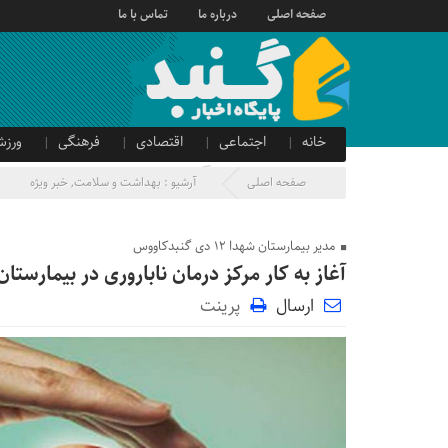
صفحه اصلی
درباره ما
تماس با ما
خانه
اجتماعی
اقتصادی
فرهنگی
ورزش
صدای شهروند
آگهی دولتی
صفحه اصلی
آرشیو :
بهداشت و سلامت
,
خبر ویژه
مدیر بیمارستان شهدا ۱۲ دی گنبدکاووس
آغاز به کار مرکز درمان ناباروری در بیمارستان شهدای ۱۲ د
ارسال
پرینت