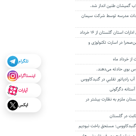
اب گمیشان طنین انداز شد.
احداث مدرسه توسط شرکت سیمان
ات استان گلستان از ۱۶ خرداد
ن‌صحرا در اسارت تکنولوژی و
 از خرداد ماه
تلگرام
وس بوی حادثه می‌دهند.
اینستاگرام
آب رادياتور تقلبي در گنبدکاووس
آستانه دگرگونی
آپارات
ان ملزم به نظارت بیشتر در
ایکس
ثابت در گلستان
گنبدکاووس: مستحق باخت نبودیم