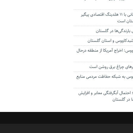
استاندار: بابک زنجانی با ۱۱ هلدینگ اقتصادی پیگیر
ستان است
گنبدکاووس و استان گلستان
وس: اخراج آمریکا از منطقه درحال
رهای چراغ برق روشن است
اووس به شبکه حفاظت مردمی منابع
حتمال آبگرفتگی معابر و افزایش
ا در گلستان