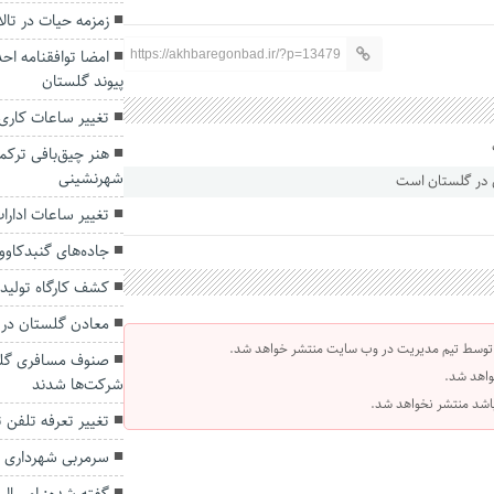
زمزمه حیات در تال
امضا توافقنامه 
https://akhbaregonbad.ir/?p=13479
پیوند گلستان
تغییر ساعات کاری ادار
هنر چیق‌بافی ترکم
شهرنشینی
تغییر ساعات ادارات
جاده‌های گنبدکاو
کشف کارگاه توليد 
معادن گلستان در 
 توسط تیم مدیریت در وب سایت منتشر خواهد شد.
صنوف مسافری گلست
واهد شد.
شرکت‌ها شدند
 باشد منتشر نخواهد شد.
تغییر تعرفه تلفن 
سرمربی شهرداری 