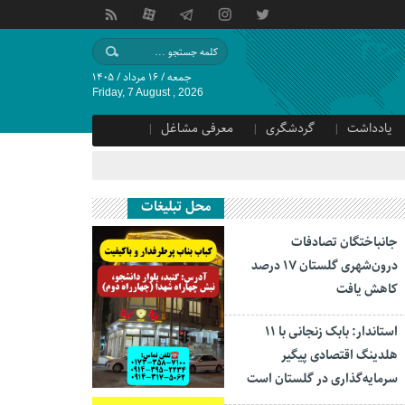
جمعه / ۱۶ مرداد / ۱۴۰۵
Friday, 7 August , 2026
یادداشت
گردشگری
معرفی مشاغل
محل تبلیغات
جانباختگان تصادفات
درون‌شهری گلستان ۱۷ درصد
کاهش یافت
استاندار: بابک زنجانی با ۱۱
هلدینگ اقتصادی پیگیر
سرمایه‌گذاری در گلستان است