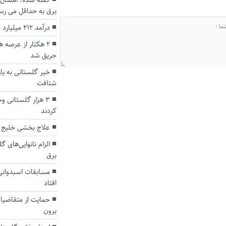
گفته شده: امسال 
برق به حداقل می رس
درآمد ۲۱۲ میلیارد تومانی گمرکات گلستان
۲ هکتار از عرصه 
حریق شد
خیر گلستانی به ی
شتافت
۳ هزار گلستانی و
کردند
علاج بخشی خلیج گر
برق
افتاد
حمایت از متقاضیان
برون