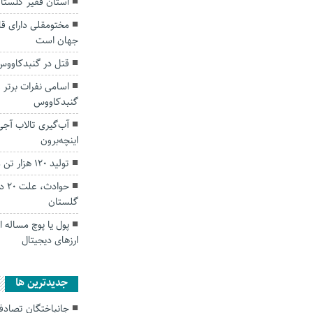
استان فقیر گلستان
مختومقلی دارای ق
جهان است
قتل در گنبدکاووس
گنبدکاووس
آب‌گیری تالاب آج
اینچه‌برون
تولید ۱۲۰ هزار تن مرکبات در استان گلستان
حوا
گلستان
پول یا پوچ مساله 
ارزهای دیجیتال
جديدترين ها