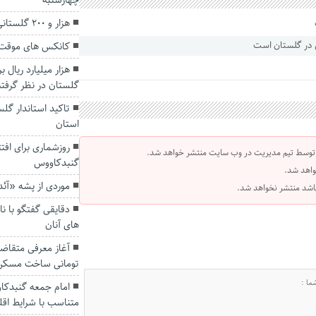
چهارشنبه
هزار و ۲۰۰ گلستانی به حج عمره اعزام می‌شوند
کانکس های موقت
هزار میلیارد ریال 
گلستان در نظر گرفت
تاکید استاندار گل
استان
روزشماری برای اف
 توسط تیم مدیریت در وب سایت منتشر خواهد شد.
گنبدکاووس
واهد شد.
موردی از پشه «آ
 باشد منتشر نخواهد شد.
دقایقی گفتگو با ن
های آنان
تومانی ساخت مسکن
امام جمعه گنبدکاو
متناسب با شرایط اقل