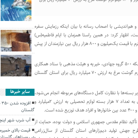
م‌اندیشی با اصحاب رسانه با بیان اینکه رزمایش سفره
ت، اظهار کرد: در همین راستا همزمان با ایام فاطمیه(س)
بسته‌های پروتئینی حاوی گوشت مرغ منجمد به وزن چهار کیلوگرم با قیمت یک‌میلیون و ۸۰۰ هزار ریال بین نیازمندان از پیش
رییس ستاد اجرایی فرمان امام خمینی(ره) گلستان با تأکید بر اینکه ۵۰۰ گروه جهادی، خیریه و هیئت مذهبی با ستاد همکاری
دارند، ادامه دارند: برای اجرای این طرح ۱۴۱ هزار و ۸۰۰ کیلوگرم گوشت مرغ به ارزش ۷۰ میلیارد ریال برای استان گلستان
سایر خبرها
یر بسته‌ها با نظارت کامل دستگاه‌های مربوطه انجام می‌شود،
افزود: از ابتدای سال‌جاری تاکنون در قالب طرح مشق‌احسان به تعداد ۷ هزار بسته لوازم تحصیلی به ارزش ۲‌میلیارد و
اف
گلستان
آب‌ شرب شهر‌ این
 تأکید نظام مقدس جمهوری اسلامی و دولت بوده، حمایت از
 جهش تولید دیم‌زارهای استان گلستان از سال‌زراعی
قیمت بالای خمیرما
در روستاهای گلستا