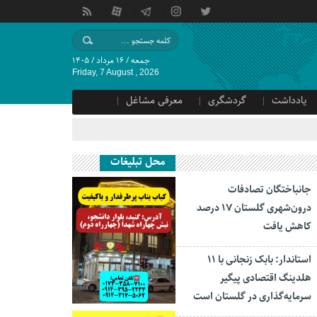
جمعه / ۱۶ مرداد / ۱۴۰۵
Friday, 7 August , 2026
یادداشت
گردشگری
معرفی مشاغل
محل تبلیغات
جانباختگان تصادفات
درون‌شهری گلستان ۱۷ درصد
کاهش یافت
استاندار: بابک زنجانی با ۱۱
هلدینگ اقتصادی پیگیر
سرمایه‌گذاری در گلستان است