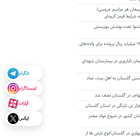
ونایی ارمغان هر مراسم عروسی/
 شرایط قرمز کرونای
 کم‌شنوا تحت پوشش بهزیستی
تشکیل بیش از ۱۲۰۰ میلیارد ریال پرونده برای واحدهای
رمان ناباروری در بیمارستان شهدای
تلگرام
نی گلستان به اهل بیت، نماد
اینستاگرام
هاجر در گلستان نصف شد
آپارات
ان کشور در شیوع مواد مخدر
ایکس
اری در گلستان/اوج بارش ها از