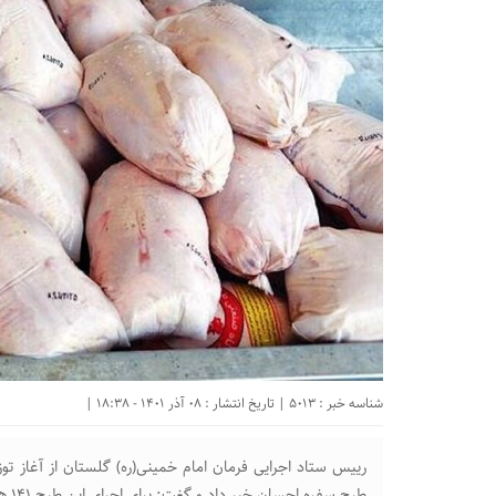
شناسه خبر : 5013 | تاریخ انتشار : 08 آذر 1401 - 18:38 |