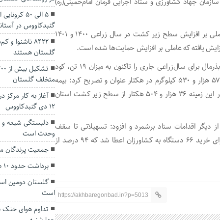
ی منطقه توسط سازمان جهاد کشاورزی و ستاد اجرایی فرمان امام‌خمینی(ره)
5 الی 50 کر
گنبدکاووس در آستانه
وی موفقیت‌آمیز بودن طرح مذکور در سال زراعی گذشته را عاملی بر افزایش سطح زیر کشت در سال زراعی ۱۴۰۰ و ۱۴۰۱
8422 ناشنوا و
گلستان هستند
رییس ستاد اجرایی فرمان امام خمینی(ره) گلستان تأمین کود بذرمال برای سال‌زراعی جاری را تاکنون به میزان ۱۹ تن، کود
متخلف گلستان
آمینواسید به میزان ۵۳ هزار و ۲۰۰ لیتر و کود پی‌کی به میزان ۵۷ هزار و ۵۳۰ کیلوگرم در هکتار عنوان و تصریح کرد: بیمه
محصولات کشاورزی از دیگر اقدامات مشارکتی ستاد بود که در این زمینه ۳۶ هزار و ۵۰۴ هکتار از سطح زیر کشت استان
آغاز به کار مرکز د
۱۲ دی گنبدکاووس
دلبستگی شیعه و س
از دیگر اقدامات ستاد برشمرد و افزود: تسهیلاتی تا سقف
وحدت است
یک‌میلیارد ریال با سود ۴ درصد در سال‌زراعی ۱۴۰۰و ۱۴۰۱ برای خرید ۶۶ دستگاه به کشاورزان اعطا شد که ۹۴ درصد از
جمعیت پرندگان م
برداشت حدود ۱۰ هزار تن نارنگی در استان گلستان
گلستان دومین است
است
https://akhbaregonbad.ir/?p=5013
تداوم هوای خنک به