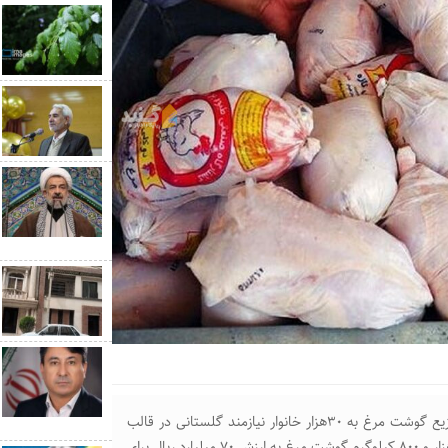
رییس ستاد اجرایی فرمان امام خمینی(ره) گلستان از آغاز توزیع گوشت مرغ به ۳۰هزار خانوار نیازمند گلستانی در قالب
طرح سفره احسان خبر داد و گغت: برای اجرای این طرح ۱۴۱ هزار و ۸۰۰ کیلوگرم گوشت مرغ به ارزش ۷۰ میلیارد ریال برای