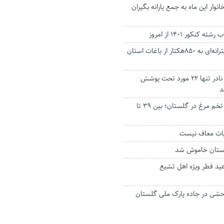
انوار این ماه به جمع یارانه بگیران
نکور ۱۴۰۱ از امروز
خسارت مگس مدیترانه‌ای به ۸۵۰هکتار از باغات استان
از ۳۷۰ نوع بیماری نادر تنها ۲۲ مورد تحت پوشش
د
قیمت هر کیلوگرم تخم مرغ در گلستان؛ بین ۳۹ تا
یات معاف نیست
ستان خاموش شد
 عید فطر ویژه اهل تشیع
ر وحشی در جاده پارک ملی گلستان