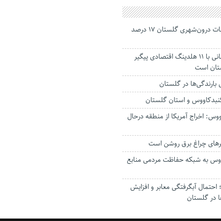
جانباختگان تصادفات درون‌شهری گلستان ۱۷ درصد
استاندار: بابک زنجانی با ۱۱ هلدینگ اقتصادی پیگیر
ستان است
گنبدکاووس و استان گلستان
وس: اخراج آمریکا از منطقه درحال
رهای چراغ برق روشن است
اووس به شبکه حفاظت مردمی منابع
حتمال آبگرفتگی معابر و افزایش
ا در گلستان