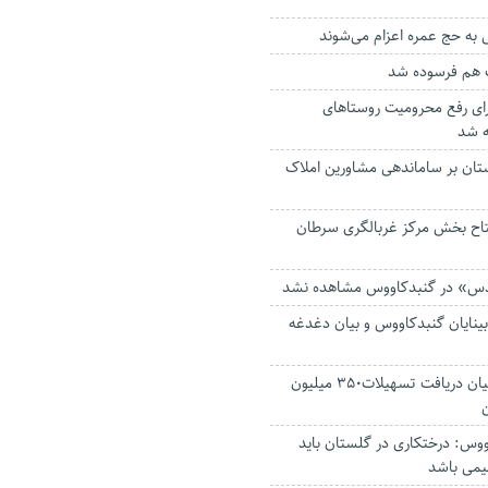
 هم فرسوده شد
برای رفع محرومیت‌ روستاهای
ه شد
ستان بر ساماندهی مشاورین املاک
تتاح بخش مرکز غربالگری سرطان
ئدس» در گنبدکاووس مشاهده نشد
ابینایان گنبدکاووس و بیان دغدغه
آغاز معرفی متقاضیان دریافت تسهیلات۳۵۰ میلیون
وس: درختکاری‌ در گلستان باید
یمی باشد