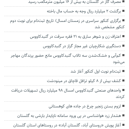
مصرف گاز در گلستان به بیش از ۱۶ میلیون مترمکعب رسید
برگشت ۲ میلیارد ریال وجه به حساب مال باخته
برگزاری کنکور سراسری در زمستان امسال/ تاریخ ثبت‌نام برای نوبت دوم
کنکور مشخص شد
اعتراف زن و شوهر سارق به ۲۱ فقره سرقت در گنبدکاووس
دستگیری شکارچیان غیر مجاز گراز در گنبدکاووس
کم‌آبی و خشک‌شدن سه تالاب گنبدکاووس مانع حضور پرندگان مهاجر
می‌شود
ثبت‌نام نوبت اول کنکور آغاز شد
کشف بیش از ۸ کیلو ترافل قاچاق در مینودشت
واحدهای صنعتی گنبدکاووس امسال ۹۸ میلیارد ریال تسهیلات دریافت
کردند
لزوم بستن زنجیر چرخ در جاده های کوهستانی
هشدار زرد هواشناسی در پی ورود سامانه ناپایدار بارشی به گلستان
آغاز پویش «روستای آباد، گلستان آباد» در روستاهای استان گلستان