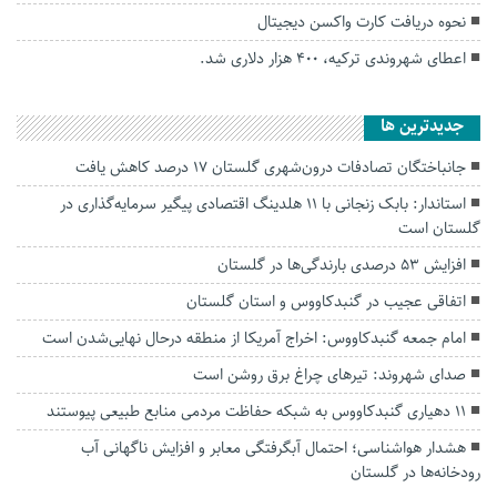
نحوه دریافت کارت واکسن دیجیتال
اعطای شهروندی ترکیه، 400 هزار دلاری شد.
جديدترين ها
جانباختگان تصادفات درون‌شهری گلستان ۱۷ درصد کاهش یافت
استاندار: بابک زنجانی با ۱۱ هلدینگ اقتصادی پیگیر سرمایه‌گذاری در
گلستان است
افزایش ۵۳ درصدی بارندگی‌ها در گلستان
اتفاقی عجیب در‌ گنبدکاووس و استان گلستان
امام جمعه گنبدکاووس: اخراج آمریکا از منطقه درحال نهایی‌شدن است
صدای شهروند: تیرهای چراغ برق روشن است
۱۱ دهیاری گنبدکاووس به شبکه حفاظت مردمی منابع طبیعی پیوستند
هشدار هواشناسی؛ احتمال آبگرفتگی معابر و افزایش ناگهانی آب
رودخانه‌ها در گلستان