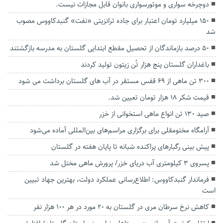
دوچرخه سواری و موتورسواری بانوان قابل مجازات نیست.
۱۵۰ میلیارد تومان اعتبار برای جاده ترانزیتی «نفت» گنبدکاووس مصوب
شد
۵۰ درصد بازماندگان از تحصیل مقطع ابتدایی گلستان به مدرسه بازگشتند
باغداران گلستان پنج هزار تُن زیتون تولید کردند
۳۰۰ تن ماهی از ۶۹ قفس مستقر در آب های گلستان برداشت می شود
قیمت شکر ۱۸ هزار تومان تعیین شد.
صید ۱۳۰ تن انواع ماهی استخوانی از خزر
آرامگاه مختومقلی برای برگزاری مراسم‌های بین‌المللی آماده می‌شود
پیش بینی رگبار‌های پراکنده شبانه تا پایان هفته در گلستان
پسروی ۳ کیلومتری آب دریای خزر/ پرورش ماهی مختل شد
فرماندار گنبدکاووس: اطلاع‌رسانی عملکرد دولت، بهترین جهاد تبیین
است
کاهش نرخ سرطان مری در گلستان به ۲۰ مورد در هر ۱۰۰ هزار نفر