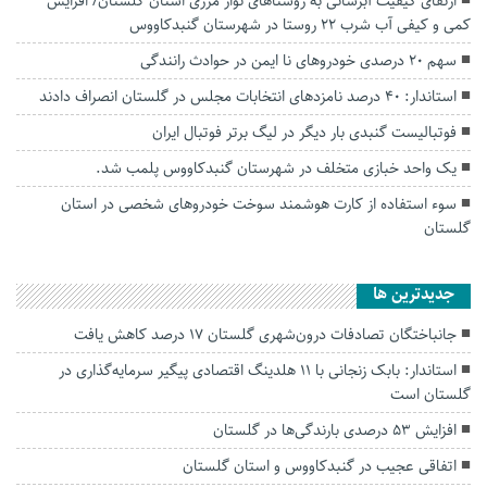
ارتقای کیفیت آبرسانی به روستاهای نوار مرزی استان گلستان/ افزایش
کمی و کیفی آب شرب 22 روستا در شهرستان گنبدکاووس
سهم ۲۰ درصدی خودروهای نا ایمن در حوادث رانندگی
استاندار: ۴۰ درصد نامزدهای انتخابات مجلس در گلستان انصراف دادند
فوتبالیست گنبدی بار دیگر در لیگ بر‌تر فوتبال ایران
یک واحد خبازی متخلف در شهرستان گنبدکاووس پلمب شد.
سوء استفاده از کارت هوشمند سوخت خودروهای شخصی در استان
گلستان
جديدترين ها
جانباختگان تصادفات درون‌شهری گلستان ۱۷ درصد کاهش یافت
استاندار: بابک زنجانی با ۱۱ هلدینگ اقتصادی پیگیر سرمایه‌گذاری در
گلستان است
افزایش ۵۳ درصدی بارندگی‌ها در گلستان
اتفاقی عجیب در‌ گنبدکاووس و استان گلستان