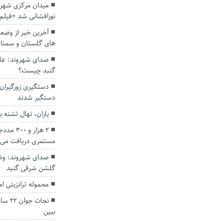
میدان مرکزی شهر
نورافشانی شد +فیلم
آخرین خبر از وضع
های گلستان و سمنا
صدای شهروند: عل
گنبد چیست؟
دستگیر شدند
باران، نهال تشنه ب
2 هزار 
مستمری دریافت می‌ک
صدای شهروند: وضع
گلشن شرقی گنبد
محموله ترانزیتی ام
نجات 
ببین