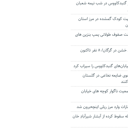
 گنبدکاووس در شب نیمه شعبان
یت کودک گمشده در مرز استان
ن
ت صفوف طولانی پمپ بنزین های
دستگیری زورگیران خشن در گرگان/ 8 نفر تاکنون
یابان‌های گنبدکاووس را سیراب کرد
و ۳۰۰ مددجوی ضایعه نخاعی در گلستان
نند
یت ناگوار کوچه های خیابان
ارات وارد مرز ریلی اینچه‌برون شد
جوان ۲۲ ساله سقوط کرده از آبشار شیرآبادِ خان