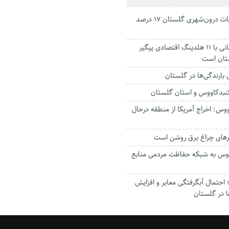
جانباختگان تصادفات درون‌شهری گلستان ۱۷ درصد
استاندار: بابک زنجانی با ۱۱ هلدینگ اقتصادی پیگیر
ستان است
گنبدکاووس و استان گلستان
وس: اخراج آمریکا از منطقه درحال
رهای چراغ برق روشن است
اووس به شبکه حفاظت مردمی منابع
حتمال آبگرفتگی معابر و افزایش
ا در گلستان