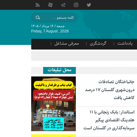
جمعه / ۱۶ مرداد / ۱۴۰۵
Friday, 7 August , 2026
یادداشت
گردشگری
معرفی مشاغل
محل تبلیغات
جانباختگان تصادفات
درون‌شهری گلستان ۱۷ درصد
کاهش یافت
استاندار: بابک زنجانی با ۱۱
هلدینگ اقتصادی پیگیر
سرمایه‌گذاری در گلستان است