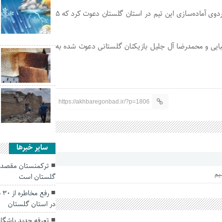
سرمربی تیم ملی والیبال نوجوان پسر ١۶ بازیکن را به نهمین اردوی آماده‌سازی این تیم در استان گلستان دعوت کرد که ۵
ایی و محمدرضا آل‌‍ جلیل بازیکنان گلستانی دعوت شده به
https://akhbaregonbad.ir/?p=1806
سایر خبرها
ترکمنستان مقصد 
یم
گلستان است
رف
در استان گلستان
تعرفه جدید باشگاه