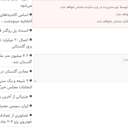
می‌شود
 توسط تیم مدیریت در وب سایت منتشر خواهد شد.
واهد شد.
اسامی کاندیداهای
انتخابیه مینودشت ، ک
 باشد منتشر نخواهد شد.
انسداد پل روگذر فا
اعمال ۲۰ م
برق گلستانی
۶.۲ میلیون متر
گلستان شد.
معادن گلستان در 
۹ شیعه و یک سنی
انتخابات مجلس خبرگا
جزییاتی از آخرین
ایران سومین مصرف‌
تصاویری از تصادف
خودروی پژو ۲۰۶‌ جاده گنبد – کلاله