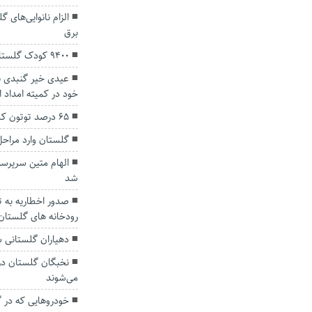
برق
9400 کودک گلستانی دچار کمبود وزن هستند
خود در کمیته امداد ا
۶۵ درصد توتون کشور در گلستان تولید می‌شود
گلستان وارد مراح
الهام متین سرپرس
شد
صدور اخطاریه به ت
رودخانه های گلستان
دهیاران گلستانی 
نخبگان گلستان در
می‌شوند
خودروهایی که در گن