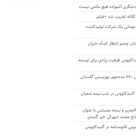
ردشگری آشوراده هیچ مانعی نیست
کلاله تخریب شد +فیلم
 میلیارد تومانی یک شرکت تولیدکننده
گلستان چشم انتظار کمک خیران
کاووس ظرفیت زیادی برای توسعه
اعتبار خانه‌دار شدن ۷۸۰ مددجوی بهزیستی گلستان
 گنبدکاووس در شب نیمه شعبان
 التحریر و بسته معیشتی با عنوان
اج محمد شهرکی خیر گنبدی
ینی قابوسنامه در گنبدکاووس