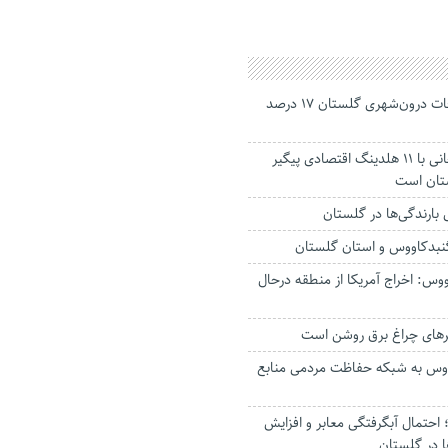
جانباختگان تصادفات درون‌شهری گلستان ۱۷ درصد
استاندار: بابک زنجانی با ۱۱ هلدینگ اقتصادی پیگیر
ستان است
گنبدکاووس و استان گلستان
وس: اخراج آمریکا از منطقه درحال
رهای چراغ برق روشن است
اووس به شبکه حفاظت مردمی منابع
حتمال آبگرفتگی معابر و افزایش
ا در گلستان