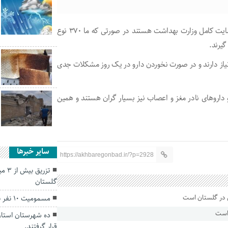
حمیدرضا ادراکی: در حال حاضر فقط ۲۲ بیماری نادر مورد حمایت کامل وزارت بهداشت هستند در صورتی‌ که ما ۳۷۰ نوع
یرند.
ا نیاز دارند و در صورت نخوردن دارو در یک روز مشکلات جدی
لیون و ۷۰۰ هزار تومان است و داروهای نادر مغز و اعصاب نیز بسیار گران هستند و همین
سایر خبرها
https://akhbaregonbad.ir/?p=2928
گلستان
مسمومیت ۱۰ نفر با گاز مونوکسید در گرگان
 است
ده شهرستان استان
قرار گرفتند.