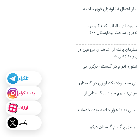
ر انتقال آنفلوآنزای فوق حاد به
 مودیان مالیاتی گنبدکاووس؛
نشان‌دار کردن مالیات برای ساخت بیمارستان ۴۰۰
ازمان یافته از شاهدان دروغین در
 و متلاشی شد
واره اقوام در گلستان برگزار می
تلگرام
راتی محصولات کشاورزی در گلستان
اینستاگرام
تخوانی؛ سهم صیادان گلستانی از
آپارات
۶ هزار امدادگر گلستانی به ۱۰ هزار حادثه دیده خدمات
ایکس
 ۵۰۰ هکتار از مزارع گندم گلستان درگیر