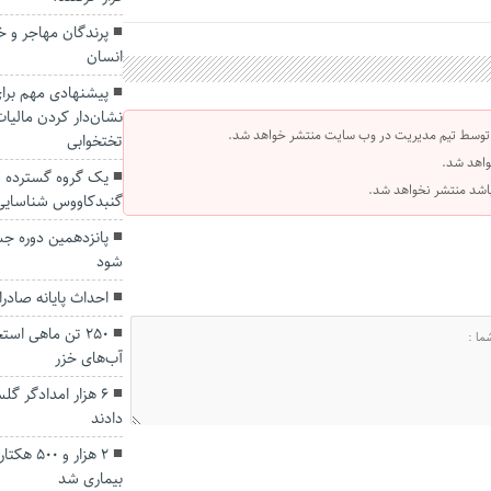
پرندگان مهاجر و خط
انسان
پیشنهادی مهم برای
 توسط تیم مدیریت در وب سایت منتشر خواهد شد.
تختخوابی
واهد شد.
یک گروه گسترده س
 باشد منتشر نخواهد شد.
گنبدکاووس شناسایی
پانزدهمین دوره جشن
شود
احداث پایانه صاد
۲۵۰ تن ماهی اس
آب‌های خزر
دادند
۲ هزار و
بیماری شد