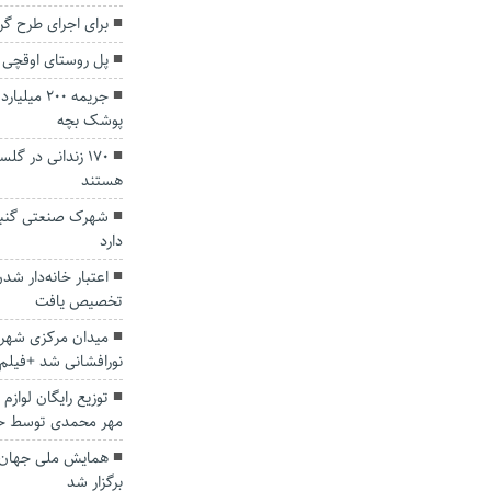
برای اجرای طرح گ
پل روستای اوقچی 
جریمه ۲۰۰
پوشک بچه
۱۷۰ زندانی در 
هستند
شهرک صنعتی گنبد
دارد
تخصیص یافت
میدان مرکزی شهر
نورافشانی شد +فیلم
توزیع رایگان لوازم
مهر‌ محمدی توسط ح
همایش ملی جهان‌ب
برگزار شد