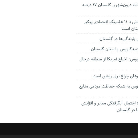
جانباختگان تصادفات درون‌شهری گلستان ۱۷ درصد
استاندار: بابک زنجانی با ۱۱ هلدینگ اقتصادی پیگیر
ستان است
گنبدکاووس و استان گلستان
وس: اخراج آمریکا از منطقه درحال
رهای چراغ برق روشن است
اووس به شبکه حفاظت مردمی منابع
حتمال آبگرفتگی معابر و افزایش
ا در گلستان