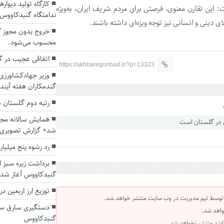
کارگاه تولید دیوا
: این تقارن معنوی، فرصتی برای مردم شریف ایران، به‌ویژه
ندامتگاه گنبدکاووس 
ی دینی و انسانی نیز توجه ویژه‌ای داشته باشند.
خروج بدون مجوز گن
محسوب می‌شود.
اتفاقی عجیب در‌ 
https://akhbaregonbad.ir/?p=13323
گندمکاران هفته آیند
رتبه دوم گلستان 
همایش سالانه مجم
شد+ گزارش تصویری
رد رشوه پنج میلیا
برداشت زیره سبز ا
گنبدکاووس آغاز شد.
توزیع ارز اربعین در گ
 توسط تیم مدیریت در وب سایت منتشر خواهد شد.
واهد شد.
گنبدکاووس
 باشد منتشر نخواهد شد.