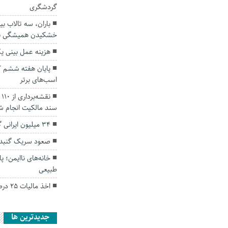
گردشگری
باران، سه تالاب بی
خشکیدن همیشگی نج
هزینه عمل بینی ی
پایان هفته ششم 
اسب‌های برتر
ن
سند مالکیت انجام ش
۳۴ میلیون ایرانی گیمر هستند
صعود سریک گنبد به
خانه‌های ناایمن؛ پ
طبیعی
اخذ مالیات ۲۵ درصدی از طلا صحت ندارد
جديدترين ها