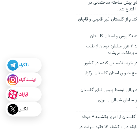
رهای پیش ساخته ساختمانی در
افتتاح شد.
دم از گلستان غیر قانونی و قاچاق
گنبدکاووس و استان گلستان
وزیر جهادکشاورزی: ۱۱ هزار میلیارد تومان از طلب
ه پرداخت می‌شود
در خرید تضمینی گندم در کشور
تلگرام
ع خیرین استان گلستان برگزار
اینستاگرام
رد ریالی توسط پلیس فتای گلستان
آپارات
ز مناطق شمالی و مرزی
ایکس
لستان از امروز یکشنبه ۷ مرداد
دستگیری سارق سابقه دار و کشف ۱۳ فقره سرقت در