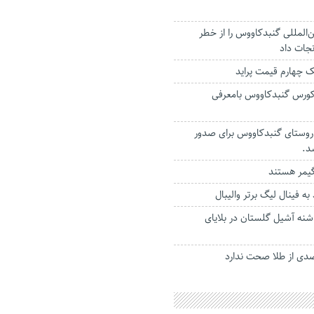
ن‌المللی گنبدکاووس را از خطر
ات داد
ک چهارم قیمت پراید
کورس گنبدکاووس بامعرفی
قشه‌برداری از ۱۱۰ روستای گنبدکاووس برای صدور
د.
 فینال لیگ برتر والیبال
اشنه آشیل گلستان در بلایای