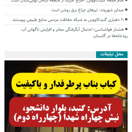
امام جمعه گنبدکاووس: اخراج آمریکا از منطقه درحال نهایی‌شدن است
صدای شهروند: تیرهای چراغ برق روشن است
۱۱ دهیاری گنبدکاووس به شبکه حفاظت مردمی منابع طبیعی پیوستند
هشدار هواشناسی؛ احتمال آبگرفتگی معابر و افزایش ناگهانی آب
رودخانه‌ها در گلستان
محل تبلیغات