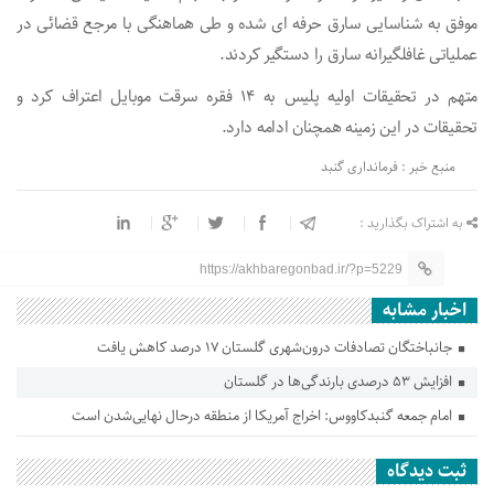
موفق به شناسايی سارق حرفه ای شده و طی هماهنگی با مرجع قضائی در
عملیاتی غافلگیرانه سارق را دستگیر کردند.
متهم در تحقيقات اوليه پليس به ۱۴ فقره سرقت موبايل اعتراف كرد و
تحقیقات در این زمینه همچنان ادامه دارد.
منبع خبر : فرمانداری گنبد
به اشتراک بگذارید :
https://akhbaregonbad.ir/?p=5229
اخبار مشابه
جانباختگان تصادفات درون‌شهری گلستان ۱۷ درصد کاهش یافت
افزایش ۵۳ درصدی بارندگی‌ها در گلستان
امام جمعه گنبدکاووس: اخراج آمریکا از منطقه درحال نهایی‌شدن است
ثبت دیدگاه