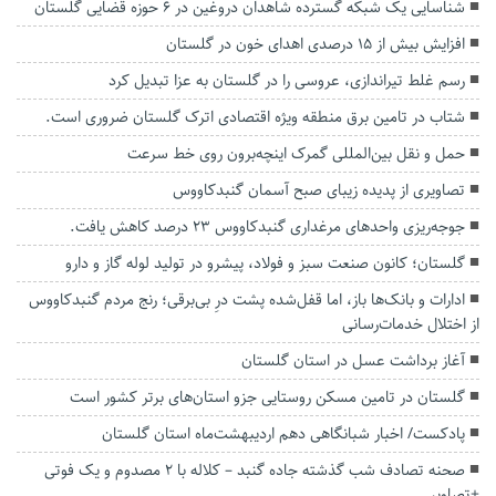
شناسایی یک شبکه گسترده شاهدان دروغین در ۶ حوزه قضایی گلستان
افزایش بیش از ۱۵ درصدی اهدای خون در گلستان
رسم غلط تیراندازی، عروسی را در گلستان به عزا تبدیل کرد
شتاب در تامین برق منطقه ویژه اقتصادی اترک گلستان ضروری است.
حمل و نقل بین‌المللی گمرک اینچه‌برون روی خط سرعت
تصاویری از پدیده زیبای صبح آسمان گنبدکاووس
جوجه‌ریزی واحدهای مرغداری گنبدکاووس ۲۳ درصد کاهش یافت.
گلستان؛ کانون صنعت سبز و فولاد، پیشرو در تولید لوله گاز و دارو
ادارات و بانک‌ها باز، اما قفل‌شده پشت درِ بی‌برقی؛ رنج مردم گنبدکاووس
از اختلال خدمات‌رسانی
آغاز برداشت عسل در استان گلستان
گلستان در تامین مسکن روستایی جزو استان‌های برتر کشور است
پادکست/ اخبار شبانگاهی دهم اردیبهشت‌ماه استان گلستان
صحنه تصادف شب گذشته جاده گنبد – کلاله با ۲ مصدوم و یک فوتی
+تصاویر