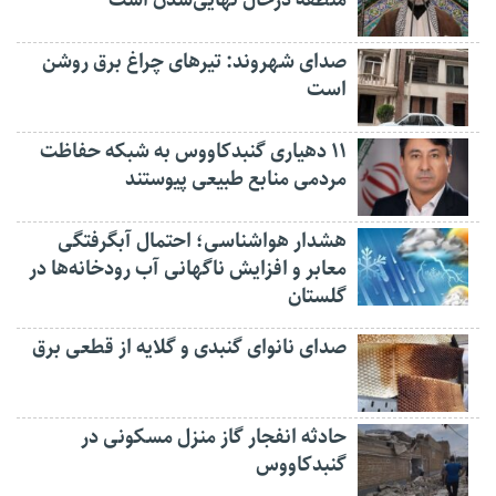
منطقه درحال نهایی‌شدن است
صدای شهروند: تیرهای چراغ برق روشن
است
۱۱ دهیاری گنبدکاووس به شبکه حفاظت
مردمی منابع طبیعی پیوستند
هشدار هواشناسی؛ احتمال آبگرفتگی
معابر و افزایش ناگهانی آب رودخانه‌ها در
گلستان
صدای نانوای گنبدی و گلایه از قطعی برق
حادثه انفجار گاز منزل مسکونی در
گنبدکاووس