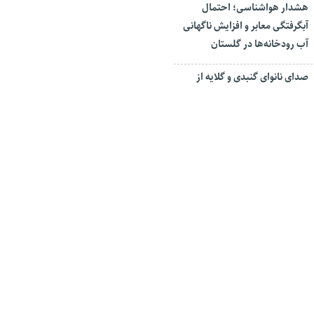
هشدار هواشناسی؛ احتمال
آبگرفتگی معابر و افزایش ناگهانی
آب رودخانه‌ها در گلستان
صدای نانوای گنبدی و گلایه از
قطعی برق
حادثه انفجار گاز منزل مسکونی
در گنبدکاووس
 زیر شاخه جدید اُمیکرون در
واکسن آنفولانزای داخلی حدود ۲۶۳ هزار تومان قیمت