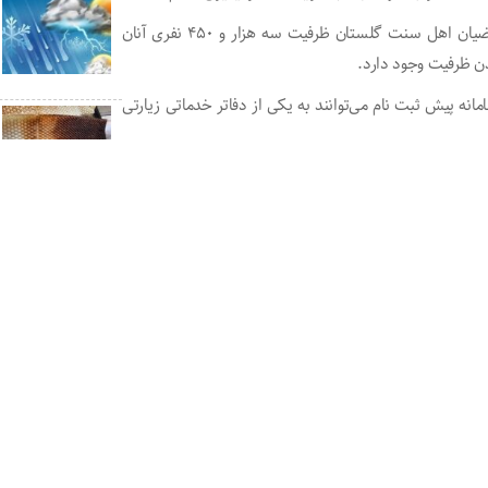
میر قاسمپور افزود: با توجه به استقبال چشمگیر مردم و متقاضیان اهل سنت گلستان ظرفیت سه هزار و ۴۵۰ نفری آنان
 پیش ثبت نام می‌توانند به یکی از دفاتر خدماتی زیارتی
ن اهل سنت تکمیل شده و از سوی دیگر با توجه به این که
ط به افزایش ظرفیت همچنین از طریق سازمان مرکزی در حال
که به صورت زوجی بوده و یکی از آنان فرآیند پیش ثبت‌نام را
فیش‌های اولویت‌دار هستند، خواهد بود.
سایر خبرها
شیوع علایم گوارشی
کودکان بیشتر است.
https://akhbaregonbad.ir/?p=10859
دارد
برادشت ۵۰ درصدی گیلاس و آلبالو در گلستان