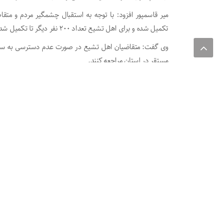
تکمیل شده و برای اهل تشیع تعداد ۲۰۰ نفر دیگر تا تکمیل شدن ظرفیت وجود دارد.
وی گفت: متقاضیان اهل تشیع در صورت عدم دسترسی به سامانه
مستقر در استان مراجعه کنند.
مدیر حج و زیارت گلستان گفت: از آنجایی که ظرفیت متقاضیا
همچنان شاهد تقاضا و استقبال این گروه هستیم، مسائل مربو
پیگیری است.
میر قاسمپور افزود: البته این افزایش ظرفیت ویژه زائرانی است 
انجام داده یا بستگان درجه یک افراد کم‌توان و مُسن که دارای 
منبع خبر : باشگاه خبرنگاران جوان
به اشتراک بگذارید :
اخبار مشابه