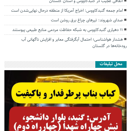
اتفاقی عجیب در‌ گنبدکاووس و استان گلستان
امام جمعه گنبدکاووس: اخراج آمریکا از منطقه درحال نهایی‌شدن است
صدای شهروند: تیرهای چراغ برق روشن است
۱۱ دهیاری گنبدکاووس به شبکه حفاظت مردمی منابع طبیعی پیوستند
هشدار هواشناسی؛ احتمال آبگرفتگی معابر و افزایش ناگهانی آب
رودخانه‌ها در گلستان
محل تبلیغات