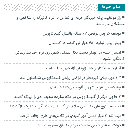
سایر خبرها
راز موفقیت یک خبرنگار حرفه ای تعامل با افراد تاثیرگذار، شاخص و
مسئولان می باشد
یوسف خروس بوقچی ۶۳ ساله والیبال گنبدکاووس
پیش بینی تولید ۴۵۰ هزار تن گندم در گلستان
امسال پشه ها زودتر دست بکار شدند، شهرداری برای خدمت رسانی
غافلگیر نشود
آبیاری ۱۰ هکتار از شالیزار‌های آزادشهر با فاضلاب
۳۳ مورد بنای غیرمجاز در اراضی زراعی گنبدکاووس شناسایی شد
چه کسانی هوای شهر را آلوده ‌می‌کنند؟ +فیلم
۲ حاجی دیگر از گنبدکاووس در‌ مکه مکرمه دعوت حق را لبیک گفتند
۱۹ درصد زوج‌های متقاضی طلاق در گلستان به زندگی مشترک بازگشتند
ثبت نام ۳ هزار دانش‌آموز گنبدی در کلاس‌های طرح اوقات فراغت
دولت به فکر تامین ماسک مردم مناطق محروم نیست.