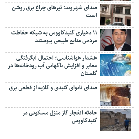
صدای شهروند: تیرهای چراغ برق روشن
است
۱۱ دهیاری گنبدکاووس به شبکه حفاظت
مردمی منابع طبیعی پیوستند
هشدار هواشناسی؛ احتمال آبگرفتگی
معابر و افزایش ناگهانی آب رودخانه‌ها در
گلستان
صدای نانوای گنبدی و گلایه از قطعی برق
حادثه انفجار گاز منزل مسکونی در
گنبدکاووس