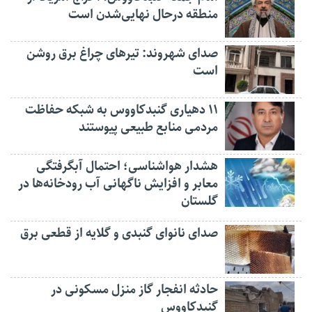
منطقه درحال نهایی‌شدن است
صدای شهروند: تیرهای چراغ برق روشن
است
۱۱ دهیاری گنبدکاووس به شبکه حفاظت
مردمی منابع طبیعی پیوستند
هشدار هواشناسی؛ احتمال آبگرفتگی
معابر و افزایش ناگهانی آب رودخانه‌ها در
گلستان
صدای نانوای گنبدی و گلایه از قطعی برق
حادثه انفجار گاز منزل مسکونی در
گنبدکاووس