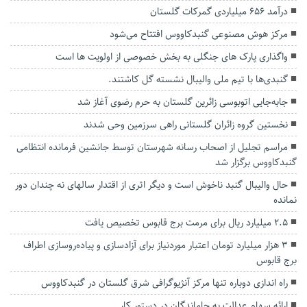
درآمد ۶۵۶ میلیاردی گمرکات گلستان
مرکز هوش مصنوعی گنبدکاووس افتتاح می‌شود
واگذاری پارک های جنگلی به بخش خصوصی از اولویت ها است
گنبدی‌ها با تیم ملی والیبال نشسته گل کاشتند.
جابه‌جایی اتوبوسی زائرین گلستان به حرم رضوی آغاز شد
نخستین گروه زائران گلستانی راهی سرزمین وحی شدند
مراسم تجلیل از اصحاب رسانه شهرستان توسط جانشین فرمانده انتظامی
گنبدکاووس برگزار شد
حال والیبال گنبد ناخوش است و دیگر اثری از اقتدار سالهای نه چندان دور
نمانده
۲.۵ میلیارد ریال برای مرمت برج قابوس تخصیص یافت
۳ هزار میلیارد تومان اعتبار موردنیاز برای آزادسازی و پیاده‌روسازی اطراف
برج قابوس
راه اندازی دوباره تنها مرکز آنژیوگرافی شرق گلستان در گنبدکاووس
ارائه سهام عدالت به جاماندگان در دستور کار