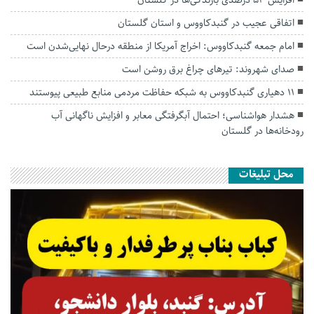
افزایش ۵۳ درصدی بارندگی‌ها در گلستان
اتفاقی عجیب در‌ گنبدکاووس و استان گلستان
امام جمعه گنبدکاووس: اخراج آمریکا از منطقه درحال نهایی‌شدن است
صدای شهروند: تیرهای چراغ برق روشن است
۱۱ دهیاری گنبدکاووس به شبکه حفاظت مردمی منابع طبیعی پیوستند
هشدار هواشناسی؛ احتمال آبگرفتگی معابر و افزایش ناگهانی آب
رودخانه‌ها در گلستان
محل تبلیغات