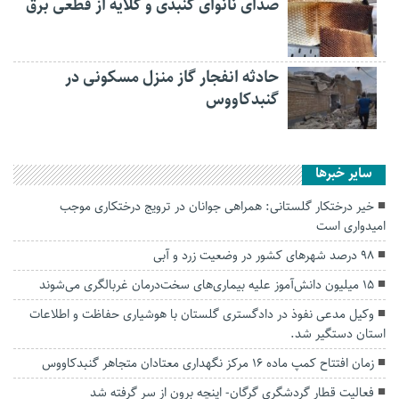
صدای نانوای گنبدی و گلایه از قطعی برق
حادثه انفجار گاز منزل مسکونی در
گنبدکاووس
سایر خبرها
خیر درختکار گلستانی: همراهی جوانان در ترویج درختکاری موجب
امیدواری است
۹۸ درصد شهرهای کشور در وضعیت زرد و آبی
۱۵ میلیون دانش‌آموز علیه بیماری‌های سخت‌درمان غربالگری می‌شوند
وکیل مدعی نفوذ در دادگستری گلستان با هوشیاری حفاظت و اطلاعات
استان دستگیر شد.
زمان افتتاح کمپ ماده 16 مرکز نگهداری معتادان متجاهر گنبدکاووس
فعالیت قطار گردشگری گرگان- اینچه برون از سر گرفته شد