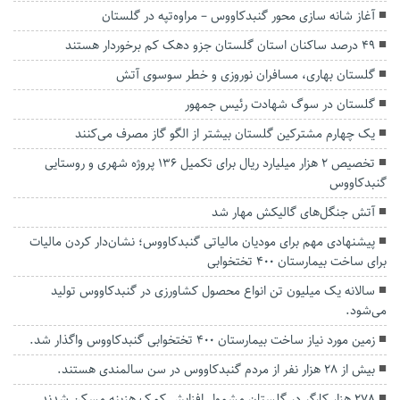
آغاز شانه سازی محور گنبدکاووس – مراوه‌تپه در گلستان
۴۹ درصد ساکنان استان گلستان جزو دهک کم برخوردار هستند
گلستان بهاری، مسافران نوروزی و خطر سوسوی آتش
گلستان در سوگ شهادت رئیس جمهور
یک چهارم مشترکین گلستان بیشتر از الگو گاز مصرف می‌کنند
تخصیص ۲ هزار میلیارد ریال برای تکمیل ۱۳۶ پروژه شهری و روستایی
گنبدکاووس
آتش جنگل‌های گالیکش مهار شد
پیشنهادی مهم برای مودیان مالیاتی گنبدکاووس؛ نشان‌دار کردن مالیات
برای ساخت بیمارستان ۴۰۰ تختخوابی
سالانه یک میلیون تن انواع محصول کشاورزی در گنبدکاووس تولید
می‌شود.
زمین مورد نیاز ساخت بیمارستان ۴۰۰ تختخوابی گنبدکاووس واگذار شد.
بیش از ۲۸ هزار نفر از مردم گنبدکاووس در سن سالمندی هستند.
۲۷۸ هزار کارگر در گلستان مشمول افزایش کمک هزینه مسکن شدند