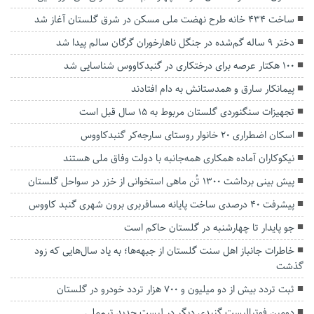
ساخت ۴۳۴ خانه طرح نهضت ملی مسکن در شرق گلستان آغاز شد
دختر ۹ ساله گم‌شده در جنگل ناهارخوران گرگان سالم پیدا شد
۱۰۰ هکتار عرصه برای درختکاری در گنبدکاووس شناسایی شد
پیمانکار سارق و همدستانش به دام افتادند
تجهیزات سنگنوردی گلستان مربوط به ۱۵ سال قبل است
اسکان اضطراری ۲۰ خانوار روستای سارجه‌کر گنبدکاووس
نیکوکاران آماده همکاری همه‌جانبه با دولت وفاق ملی هستند
پیش بینی برداشت ۱۳۰۰ تُن ماهی استخوانی از خزر در سواحل گلستان
پیشرفت ۴۰ درصدی ساخت پایانه مسافربری برون شهری گنبد کاووس
جو پایدار تا چهارشنبه در گلستان حاکم است
خاطرات جانباز اهل سنت گلستان از جبهه‌ها؛ به یاد سال‌هایی که زود
گذشت
ثبت تردد بیش از دو میلیون و ۷۰۰ هزار تردد خودرو در گلستان
دومین فوتبالیست گنبدی دیگر در لیست جدید تیم‌ملی