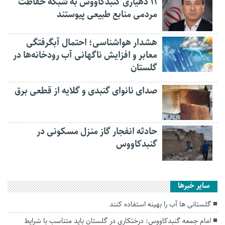
۱۱ دهیاری گنبدکاووس به شبکه حفاظت
مردمی منابع طبیعی پیوستند
هشدار هواشناسی؛ احتمال آبگرفتگی
معابر و افزایش ناگهانی آب رودخانه‌ها در
گلستان
صدای نانوای گنبدی و گلایه از قطعی برق
حادثه انفجار گاز منزل مسکونی در
گنبدکاووس
سایر خبرها
گلستانی ها آب را بهینه استفاده کنند
امام جمعه گنبدکاووس: درختکاری‌ در گلستان باید متناسب با شرایط