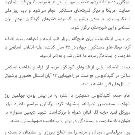
تبهکاری ددمنشانه رژیم غاصب صهیونیستی علیه مردم مظلوم غزه و لبنان با
حمایت امریکا و دیگر قدرت‌های مستکبر انجام می‌شود و باید روز ملی
استکبارستیزی با بودن پرشور و گسترده‌ قشرهای گوناگون مردم ایران
اسلامی و این شهرستان برگزار شود.
وی بابیان اینکه ملت ایران هیچ‌گاه زیربار ظلم نرفته و نخواهد رفت، اضافه
کرد: توطئه‌های مستکبران جهان در ۴۵ سال گذشته علیه انقلاب اسلامی با
مقاومت و ایستادگی مردم ما خنثی شد و به ثمر نرسید.
حجت الاسلام ترابی از قشرهای گوناگون مردم از اقوام و مذاهب اسلامی
ساکن در گنبدکاووس خواست در راهپیمایی ۱۳ آبان امسال حضوری پرشورتر
از سال‌های قبل داشته باشند.
امام جمعه گنبدکاووس همچنین با اشاره به در پیش بودن چهلمین روز
شهادت سیدحسن نصرالله، پیشنهاد کرد: برگذاری مراسم یادبود برای
دبیرکل فقید حزب الله لبنان همراه با بزرگداشت شهید «یحیی سنوار» به
عنوان نماد مقاومت و ایستادگی در برابر رژیم غاصب صهیونیستی، باشد.
وی، دیپلماسی، میدان و مردم را سه ضلع پیروزی بر دشمنان دانست و