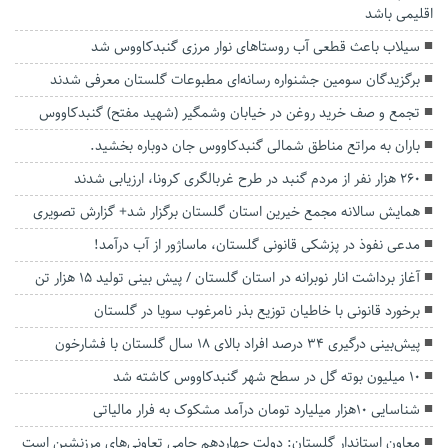
اقلیمی باشد
سیلاب باعث قطعی آب روستاهای نوار مرزی گنبدکاووس شد
برگزیدگان سومین جشنواره رسانه‌ای مطبوعات گلستان معرفی شدند
تجمع و صف خرید روغن در خیابان وشمگیر (شهید مفتح) گنبدکاووس
باران به مراتع مناطق شمالی گنبدکاووس جان دوباره بخشید.
۲۶۰ هزار نفر از مردم گنبد در طرح غربالگری کرونا، ارزیابی شدند
همایش سالانه مجمع خیرین استان گلستان برگزار شد+ گزارش تصویری
مدعی نفوذ در پزشکی قانونی گلستان، ماساژور از آب درآمد!
آغاز برداشت انار نوبرانه در استان گلستان / پیش بینی تولید ۱۵ هزار تن
برخورد قانونی با خاطیان توزیع بذر نامرغوب سویا در گلستان
پیش‌بینی درگیری ۳۴ درصد افراد بالای ۱۸ سال گلستان با فشارخون
۱۰ میلیون بوته گل در سطح شهر گنبدکاووس کاشته شد
شناسایی ۱۰هزار میلیارد تومان درآمد مشکوک به فرار مالیاتی
معاون استاندار گلستان: دولت چهاردهم حامی تعاونی‌های مرزنشین است