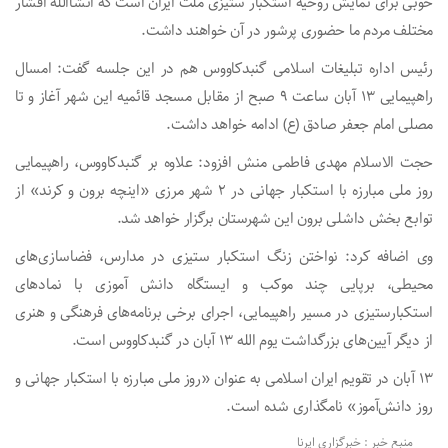
خوبی برای نمایش روحیه استکبار ستیزی ملت ایران است که انشاالله اقشار
مختلف مردم ما حضوری پرشور در آن خواهند داشت.
رئیس اداره تبلیغات اسلامی گنبدکاووس هم در این جلسه گفت: امسال
راهپیمایی ۱۳ آبان ساعت ۹ صبح از مقابل مسجد قائمیه این شهر آغاز و تا
مصلی امام جعفر صادق (ع) ادامه خواهد داشت.
حجت الاسلام مهدی فاطمی منش افزود: علاوه بر گنبدکاووس، راهپیمایی
روز ملی مبارزه با استکبار جهانی در ۲ شهر مرزی «اینچه برون و کرند» از
توابع بخش داشلی برون این شهرستان برگزار خواهد شد.
وی اضافه کرد: نواختن زنگ استکبار ستیزی در مدارس، فضاسازی‌های
محیطی، برپایی چند موکب و ایستگاه دانش آموزی با نمادهای
استکبارستیزی در مسیر راهپیمایی، اجرای برخی برنامه‌های فرهنگی و هنری
از دیگر آیین‌های بزرگداشت یوم الله ۱۳ آبان در گنبدکاووس است.
13 آبان در تقویم ایران اسلامی به عنوان «روز ملی مبارزه با استکبار جهانی و
روز دانش‌آموز» نامگذاری شده است.
منبع خبر : خبرگزاری ایرنا