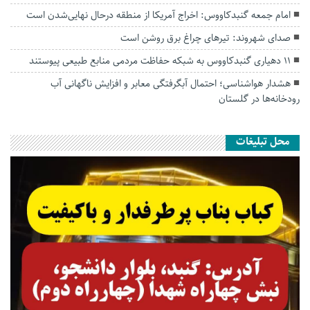
امام جمعه گنبدکاووس: اخراج آمریکا از منطقه درحال نهایی‌شدن است
صدای شهروند: تیرهای چراغ برق روشن است
۱۱ دهیاری گنبدکاووس به شبکه حفاظت مردمی منابع طبیعی پیوستند
هشدار هواشناسی؛ احتمال آبگرفتگی معابر و افزایش ناگهانی آب
رودخانه‌ها در گلستان
محل تبلیغات