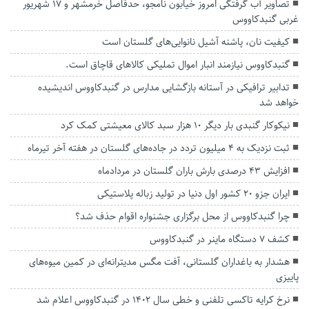
تصاویر آب گرفتگی امروز خیابون نامجو، حدفاصل خرمشهر و 17 شهریور
غربی گنبدکاووس
کیفیت نان، پاشنه آشیل نانوایی‌های گلستان است
گنبدکاووس نیازمند انبار اموال تملیکی کالاهای قاچاق است.
تدابیر ترافیکی در آستانه بازگشایی مدارس در گنبدکاووس اندیشیده
خواهد شد
نیکوکار گنبدی بار دیگر ۱۰ هزار سبد کالای معیشتی کمک کرد
ثبت نزدیک به ۴ میلیون تردد در جاده‌های گلستان در هفته آخر تیرماه
افزایش ۴۳ درصدی بارش باران گلستان در مردادماه
ایران جزو ۲۰ کشور اول دنیا در تولید زباله پلاستیکی
چرا گنبدکاووس از محل برگزاری جشنواره اقوام حذف شد؟
کشف 7 دستگاه ماينر در گنبدكاووس
هشدار به باغداران گلستانی، آفت مگس مدیترانه‌ای در کمین میوه‌های
پاییزی
نرخ کرایه تاکسی تلفنی و خطی سال 1402 در گنبدکاووس اعلام شد