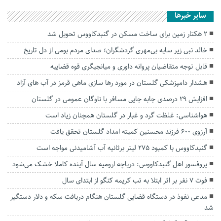
سایر خبرها
۲ هکتار زمین برای ساخت مسکن در گنبدکاووس تحویل شد
خالد نبی زیر سایه بی‌مهری گردشگران؛ صدای مردم بومی از دل تاریخ
قابل توجه متقاضیان پروانه داوری و میانجیگری قوه قضاییه
هشدار دامپزشکی گلستان در مورد رها سازی ماهی قرمز در آب های آزاد
افزایش ۲۹ درصدی جابه جایی مسافر با ناوگان عمومی در گلستان
هواشناسی: غلظت گرد و غبار در گلستان همچنان زیاد است
آرزوی ۶۰۰ فرزند محسنین کمیته امداد گلستان تحقق یافت
گنبدکاووس با کمبود ۲۷۵ لیتر برثانیه آب آشامیدنی مواجه است
پروفسور اهل گنبدکاووس: دریاچه ارومیه سال آینده کاملا خشک می‌شود
فوت ۷ نفر بر اثر ابتلا به تب کریمه کنگو از ابتدای سال
مدعی نفوذ در دستگاه قضایی گلستان هنگام دریافت سکه و دلار دستگیر
شد