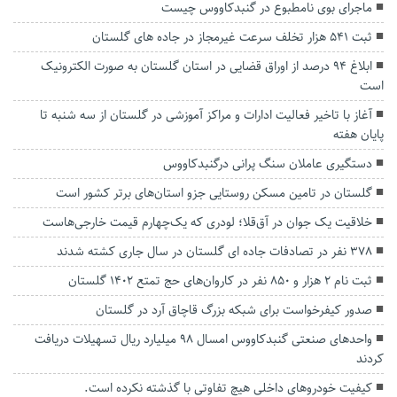
ماجرای بوی نامطبوع در گنبدکاووس چیست
ثبت ۵۴۱ هزار تخلف سرعت غیرمجاز در جاده های گلستان
ابلاغ ۹۴ درصد از اوراق قضایی در استان گلستان به صورت الکترونیک
است
آغاز با تاخیر فعالیت ادارات و مراکز آموزشی در گلستان از سه شنبه تا
پایان هفته
دستگیری عاملان سنگ پرانی درگنبدکاووس
گلستان در تامین مسکن روستایی جزو استان‌های برتر کشور است
خلاقیت یک جوان در آق‌قلا؛ لودری که یک‌چهارم قیمت خارجی‌هاست
۳۷۸ نفر در تصادفات جاده ای گلستان در سال جاری کشته شدند
ثبت نام ۲ هزار و ۸۵۰ نفر در کاروان‌های حج تمتع ۱۴۰۲ گلستان
صدور کیفرخواست برای شبکه بزرگ قاچاق آرد در گلستان
واحدهای صنعتی گنبدکاووس امسال ۹۸ میلیارد ریال تسهیلات دریافت
کردند
کیفیت خودروهای داخلی هیچ تفاوتی با گذشته نکرده است.