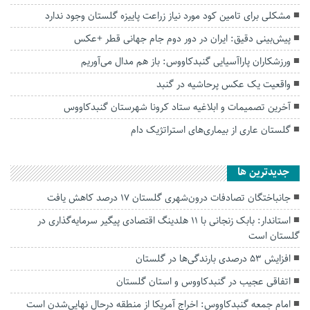
مشکلی برای تامین کود مورد نیاز زراعت پاییزه گلستان وجود ندارد
پیش‌بینی دقیق: ایران در دور دوم جام جهانی قطر +عکس
ورزشکاران پاراآسیایی گنبدکاووس: باز هم مدال می‌آوریم
واقعیت یک عکس پرحاشیه در گنبد
آخرین تصمیمات و ابلاغیه ستاد کرونا شهرستان گنبدکاووس
گلستان عاری از بیماری‌های استراتژیک دام
جديدترين ها
جانباختگان تصادفات درون‌شهری گلستان ۱۷ درصد کاهش یافت
استاندار: بابک زنجانی با ۱۱ هلدینگ اقتصادی پیگیر سرمایه‌گذاری در
گلستان است
افزایش ۵۳ درصدی بارندگی‌ها در گلستان
اتفاقی عجیب در‌ گنبدکاووس و استان گلستان
امام جمعه گنبدکاووس: اخراج آمریکا از منطقه درحال نهایی‌شدن است