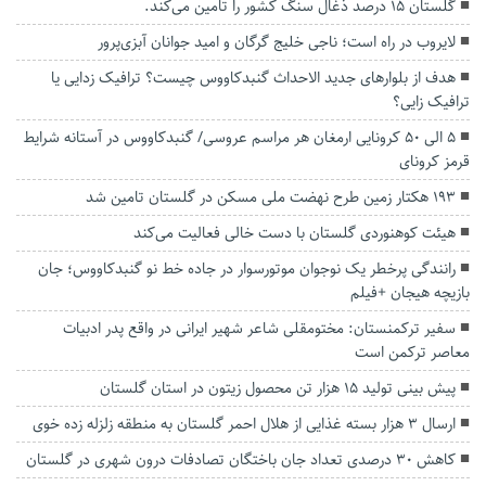
گلستان ۱۵ درصد ذغال سنگ کشور را تامین می‌کند.
لایروب در راه است؛ ناجی خلیج گرگان و امید جوانان آبزی‌پرور
هدف از بلوارهای جدید الاحداث گنبدکاووس چیست؟ ترافیک زدایی یا
ترافیک زایی؟
5 الی 50 کرونایی ارمغان هر مراسم عروسی/ گنبدکاووس در آستانه شرایط
قرمز کرونای
۱۹۳ هکتار زمین طرح نهضت ملی مسکن در گلستان تامین شد
هیئت کوهنوردی گلستان با دست خالی فعالیت می‌کند
رانندگی پرخطر یک نوجوان موتورسوار در جاده خط نو گنبدکاووس؛ جان
بازیچه هیجان +فیلم
سفیر ترکمنستان: مختومقلی شاعر شهیر ایرانی در واقع پدر ادبیات
معاصر ترکمن است
پیش بینی تولید ۱۵ هزار تن محصول زیتون در استان گلستان
ارسال ۳ هزار بسته غذایی از هلال احمر گلستان به منطقه زلزله زده خوی
کاهش ۳۰ درصدی تعداد جان باختگان تصادفات درون شهری در گلستان