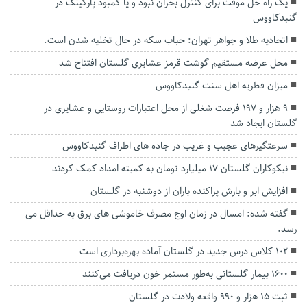
یک راه حل موقت برای کنترل‌ بحران نبود و یا کمبود پارکینگ در‌
گنبدکاووس
اتحادیه طلا و جواهر تهران: حباب سکه در حال تخلیه شدن است.
محل عرضه مستقیم گوشت قرمز عشایری گلستان افتتاح شد
میزان فطریه اهل سنت گنبدکاووس
۹ هزار و ۱۹۷ فرصت شغلی از محل اعتبارات روستایی و عشایری در
گلستان ایجاد شد
سرعتگیرهای عجیب و غریب در جاده های اطراف گنبدکاووس
نیکوکاران گلستان ۱۷ میلیارد تومان به کمیته امداد کمک کردند
افزایش ابر و بارش پراکنده باران از دوشنبه در گلستان
گفته شده: امسال در زمان اوج مصرف خاموشی های برق به حداقل می
رسد.
۱۰۲ کلاس درس جدید در گلستان آماده بهره‌برداری است
۱۶۰۰ بیمار گلستانی به‌طور مستمر خون دریافت می‌کنند
ثبت ۱۵ هزار و ۹۹۰ واقعه ولادت در گلستان