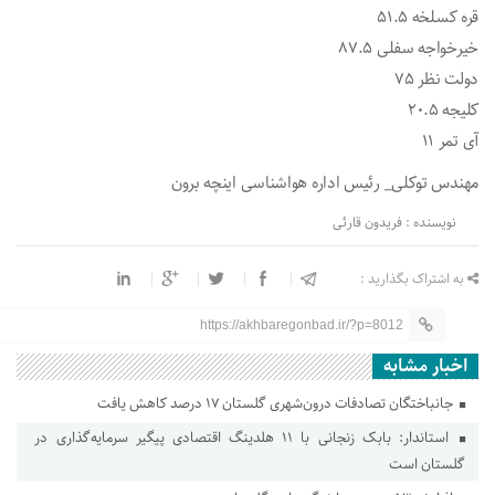
قره کسلخه 51.5
خیرخواجه سفلی 87.5
دولت نظر 75
کلیجه 20.5
آی تمر 11
مهندس توکلی_ رئیس اداره هواشناسی اینچه برون
نویسنده : فریدون قارئی
به اشتراک بگذارید :
https://akhbaregonbad.ir/?p=8012
اخبار مشابه
جانباختگان تصادفات درون‌شهری گلستان ۱۷ درصد کاهش یافت
استاندار: بابک زنجانی با ۱۱ هلدینگ اقتصادی پیگیر سرمایه‌گذاری در
گلستان است