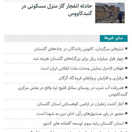
حادثه انفجار گاز منزل مسکونی در
گنبدکاووس
سایر خبرها
شترهای سرگردان، کابوس رانندگان در جاده‌های گلستان
چهار هزار میلیارد ریال برای بزرگراه‌های گلستان هزینه شد
طوفان الاحرار نمایش وحدت ملت انقلابی ایران است
برقراری و افزایش پرواز‌های فرودگاه گرگان
هدررفت آب شرب در روستای سلاق قلیچ تپه واقع در بخش مرکزی
گنبدکاووس
آغاز کشت زعفران در اراضی کوهستانی استان گلستان
حضور در پای صندوق‌های رأی، ادای دین به شهدا است
استان گلستان رتبه سوم توسعه گلخانه های کشور