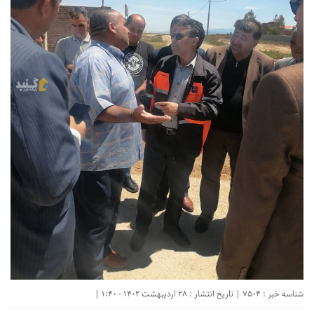
شناسه خبر : 7504 | تاریخ انتشار : 28 اردیبهشت 1402 - 1:40 |