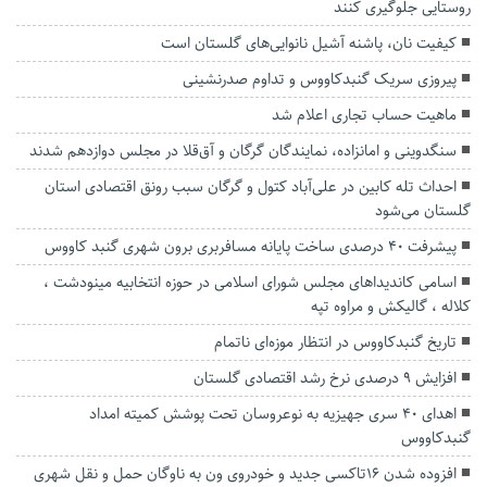
روستایی جلوگیری کنند
کیفیت نان، پاشنه آشیل نانوایی‌های گلستان است
پیروزی سریک گنبدکاووس و تداوم صدرنشینی
ماهیت حساب تجاری اعلام شد
سنگدوینی و امانزاده، نمایندگان گرگان و آق‌قلا در مجلس دوازدهم شدند
احداث تله کابین در علی‌آباد کتول و گرگان سبب رونق اقتصادی استان
گلستان می‌شود
پیشرفت ۴۰ درصدی ساخت پایانه مسافربری برون شهری گنبد کاووس
اسامی کاندیداهای مجلس شورای اسلامی در حوزه انتخابیه مینودشت ،
کلاله ، گالیکش و مراوه تپه
تاریخ گنبدکاووس در انتظار موزه‌ای ناتمام
افزایش ۹ درصدی نرخ رشد اقتصادی گلستان
اهدای ۴٠ سری جهیزیه به نوعروسان تحت پوشش کمیته امداد
گنبدکاووس
افزوده شدن ۱۶تاکسی جدید و خودروی ون به ناوگان حمل و نقل شهری