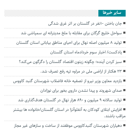
سایر خبرها
جان باختن ۱۰نفر در گلستان بر اثر غرق شدگی
سواحل خلیج گرگان برای مقابله با ملخ مدیترانه ای سمپاشی شد
تولید ۸ میلیون اصله نهال برای احیای مناطق بیابانی استان گلستان
پادکست/ اخبار سوم خردادماه استان گلستان
سبز کردن آینده؛ چگونه زیتون اقتصاد گلستان را دگرگون می‌کند؟
۲۳ هکتار از اراضی ملی در مراوه تپه رفع تصرف شد.
بازدید معاون وزیر نیرو از تصفیه خانه فاضلاب شهرستان گنبد کاووس
صدای شهروند و پیدا نشدن داروی بخور برای نوزادان
تولید سالانه ۹ میلیون و ۸۹۰ هزار نهال در گلستان هدف‌گذاری شد
افزایش ابتلای کودکان به آنفلوآنزا در استان گلستان/خانواده ها بیشتر
مراقب باشند.
دهیاران شهرستان گنبدکاووس موظفند از ساخت و سازهای غیر مجاز