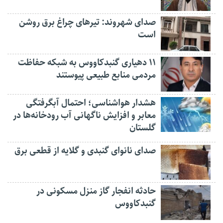
صدای شهروند: تیرهای چراغ برق روشن
است
۱۱ دهیاری گنبدکاووس به شبکه حفاظت
مردمی منابع طبیعی پیوستند
هشدار هواشناسی؛ احتمال آبگرفتگی
معابر و افزایش ناگهانی آب رودخانه‌ها در
گلستان
صدای نانوای گنبدی و گلایه از قطعی برق
حادثه انفجار گاز منزل مسکونی در
گنبدکاووس