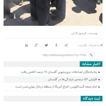
نویسنده : فریدون قارئی
به اشتراک بگذارید :
https://akhbaregonbad.ir/?p=7504
اخبار مشابه
جانباختگان تصادفات درون‌شهری گلستان ۱۷ درصد کاهش یافت
افزایش ۵۳ درصدی بارندگی‌ها در گلستان
امام جمعه گنبدکاووس: اخراج آمریکا از منطقه درحال نهایی‌شدن است
ثبت دیدگاه