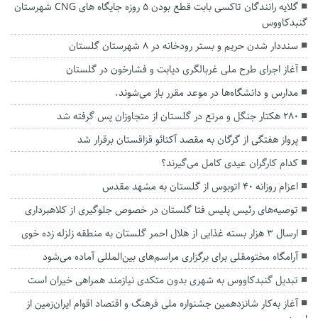
گلایه رانندگان تاکسی بابت قطع بودن ۵ روزه جایگاه های CNG شهرستان
گنبدکاووس
سنددار شدن حریم و بستر رودخانه در ۸ شهرستان گلستان
آغاز اجرای طرح ملی غربالگری دیابت و فشارخون در گلستان
مدارس و دانشگاه‌ها در موعد مقرر باز می‌شوند.
۲۸۰ هکتار جنگل و مرتع در گلستان از متجاوزان پس گرفته شد
پرواز هفتگی از گرگان به مقصد آکتائو قزاقستان برقرار شد
کدام کارگران عیدی کامل می‌گیرند؟
اعزام روزانه ۴۰ اتوبوس از گلستان به مشهد مقدس
توصیه‌های رئیس پلیس فتا گلستان در خصوص جلوگیری از کلاهبرداری
ارسال ۳ هزار بسته غذایی از هلال احمر گلستان به منطقه زلزله زده خوی
آرامگاه مختومقلی برای برگزاری مراسم‌های بین‌المللی آماده می‌شود
تبدیل گنبدکاووس به شهری بدون متکدی نیازمند همراهی خیران است
آغاز به‌کار شانزدهمین جشنواره ملی فرهنگ و اقتصاد اقوام ایران‌زمین از