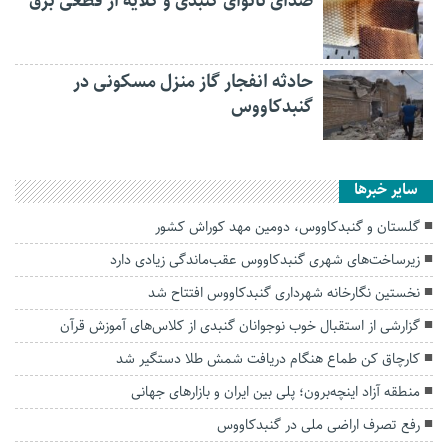
صدای نانوای گنبدی و گلایه از قطعی برق
حادثه انفجار گاز منزل مسکونی در
گنبدکاووس
سایر خبرها
گلستان و گنبدکاووس، دومین مهد کوراش کشور
زیرساخت‌های شهری گنبدکاووس عقب‌ماندگی زیادی دارد
نخستین نگارخانه شهرداری گنبدکاووس افتتاح شد
گزارشی از استقبال خوب نوجوانان گنبدی از کلاس‌های آموزش قرآن
کارچاق کن طماع هنگام دریافت شمش طلا دستگیر شد
منطقه آزاد اینچه‌برون؛ پلی بین ایران و بازارهای جهانی
رفع تصرف اراضی ملی در گنبدكاووس