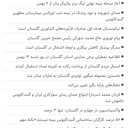
آغاز مرحله نیمه نهایی لیگ برتر والیبال زنان از ۶ بهمن
صدای شهروند و نبود پزشک در نیمه شب اورژانس بیمارستان مطهری
گنبدکاووس
ترکمنستان هدف اول صادرات فرآورده‌های کشاورزی گلستان است
پیام نوروزی حاج محمد شهرکی رئیس مجمع خیرین گلستان
بندرگز پیشتاز کاهش بیکاری و ایجاد اشتغال در گلستان است
اطلاعیه تعطیلی برخی مدارس استان گلستان در روز شنبه ۱۴ بهمن
امسال مردم گلستان از پرداخت زکات به کمیته امداد استقبال کردند
نخستین محموله میگوی تولیدی گلستان به امارات صادر شد
دهک‌های یارانه بگیر تغییر می‌کند‌
قربان محمد (سردار) ابتهاج صدای رسای سوارکاری ایران و گنبدکاووس
خاموش شد
واکسیناسیون دز چهارم در گلستان؛ تنها 3 درصد
۵۷ درصد کارگران ساختمانی گنبدکاووس بیمه نیستند+نکته مهم