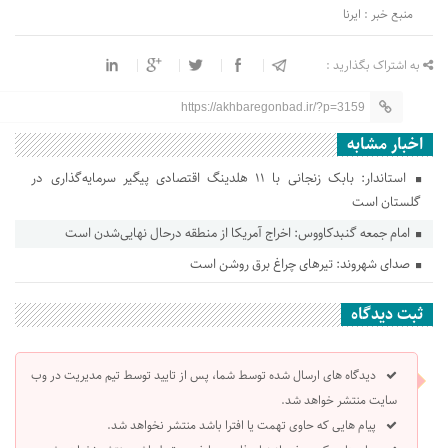
منبع خبر : ایرنا
به اشتراک بگذارید :
https://akhbaregonbad.ir/?p=3159
اخبار مشابه
استاندار: بابک زنجانی با ۱۱ هلدینگ اقتصادی پیگیر سرمایه‌گذاری در
گلستان است
امام جمعه گنبدکاووس: اخراج آمریکا از منطقه درحال نهایی‌شدن است
صدای شهروند: تیرهای چراغ برق روشن است
ثبت دیدگاه
دیدگاه های ارسال شده توسط شما، پس از تایید توسط تیم مدیریت در وب
سایت منتشر خواهد شد.
پیام هایی که حاوی تهمت یا افترا باشد منتشر نخواهد شد.