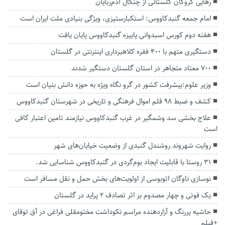
رهایی گروگان گلستانی از چنگال آدم‌ربایان
امام جمعه گنبدکاووس: استکبارستیزی، ویژگی بنیادی ملت ایران است
هفته دوم کورس اسبدوانی پاییزه گنبدکاووس پایان یافت
دستگیری متهم با ۴۰۰ فقره کلاهبرداری اینترنتی در گلستان
۷۰۰ معتاد متجاهر در استان گلستان دستگیر شدند
وزیر علوم:پیشرفت کشور در گرو نگاه ویژه به حوزه دانش بنیان است
کشف و ضبط ۹۸ قلم اموال فرهنگی و تاریخی در شهرستان گنبدکاووس
علاج بخشی سد وشمگیر در غرب گنبدکاووس نیازمند تامین اعتبار کافی
است
روایت شهروند روشندل گنبدی از وضعیت خیابان‌های شهر
۳۱ روستا با قابلیت ایجاد بوم‌گردی در گنبدکاووس شناسایی شد.
نوسازی ناوگان اتوبوسی از اولویت‌های بخش حمل و نقل مسافر است
یک فوتی و چهار مصدوم بر اثر تصادف ۲ پراید در گلستان
حاشیه پررنگ و آزاردهنده مراسم نکوداشت مختومقلی فراغی در آق توقای
+فیلم