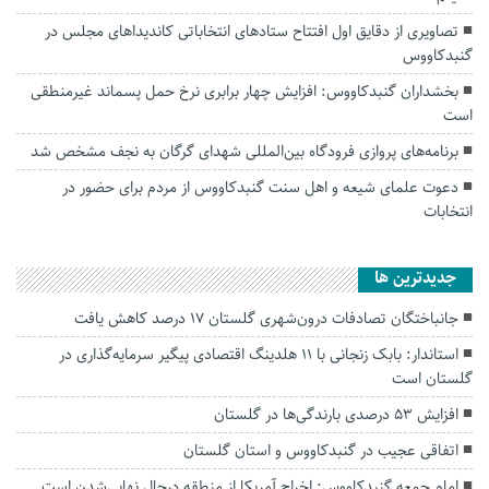
تصاویری از دقایق اول افتتاح ستادهای انتخاباتی کاندیداهای مجلس در
گنبدکاووس
بخشداران گنبدکاووس: افزایش چهار برابری نرخ حمل پسماند غیرمنطقی
است
برنامه‌های پروازی فرودگاه بین‌المللی شهدای گرگان به نجف مشخص شد
دعوت علمای شیعه و اهل سنت گنبدکاووس از مردم برای حضور در
انتخابات
جديدترين ها
جانباختگان تصادفات درون‌شهری گلستان ۱۷ درصد کاهش یافت
استاندار: بابک زنجانی با ۱۱ هلدینگ اقتصادی پیگیر سرمایه‌گذاری در
گلستان است
افزایش ۵۳ درصدی بارندگی‌ها در گلستان
اتفاقی عجیب در‌ گنبدکاووس و استان گلستان
امام جمعه گنبدکاووس: اخراج آمریکا از منطقه درحال نهایی‌شدن است