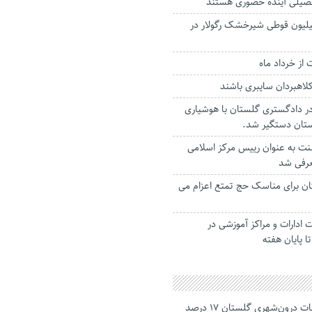
صیلی آینده حضوری هستند
یع بیش از ۱۲ میلیون قوطی شیرخشک رگولار در
 از خرداد ماه
لاهبردان سایبری باشند
ر دادگستری گلستان با هوشیاری
ستان دستگیر شد.
ت به عنوان رییس مرکز اسلامی
رفی شد
ستان برای مناسک حج تمتع اعزام می
یت ادارات و مراکز آموزشی در
ا پایان هفته
جانباختگان تصادفات درون‌شهری گلستان ۱۷ درصد