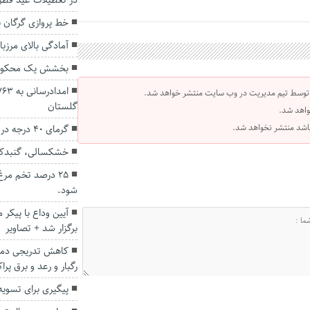
در تعطیلات عید فطر
خط پروازی گرگان ب
آمادگی بالای مرزبا
بخشش یک محکوم 
 توسط تیم مدیریت در وب سایت منتشر خواهد شد.
گلستان
واهد شد.
 باشد منتشر نخواهد شد.
گرمای ۴۰ درجه در انتظار گلستانی‌ها
خشکسالی، گنبدکا
۲۵ درصد تخم مر
شود.
آیین وداع با پیکر
برگزار شد + تصاویر
کاهش تدریجی دما 
رگبار و رعد و برق پرا
پیگیری برای تسوی