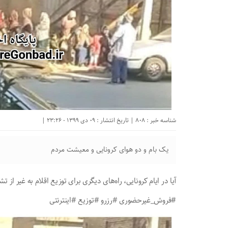
شناسه خبر : 808 | تاریخ انتشار : 09 دی 1399 - 23:26 |
یک بام و دو هوای کرونایی و معیشت مردم
آیا در ایام کرونایی، راه‌های دیگری برای توزیع اقلام به غیر ا
#فروش_غیرحضوری #رزرو #توزیع #اینترنتی