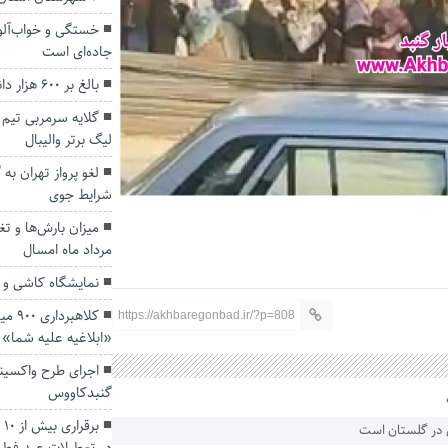
خستگی و خواب‌آلو
جاده‌ای است
بالغ بر ۶۰۰ هزار دانش‌آموز از تحصیل بازمانده‌اند
گلایه سرمربی تیم 
لیگ برتر والیبال
لغو پرواز تهران ب
شرایط جوی
میزان بارش‌ها و ت
مرداد ماه امسال
نمایشگاه کاشی و 
کلاهب
https://akhbaregonbad.ir/?p=808
«ابلاغیه علیه شما»
اجرای طرح واکسین
گنبدکاووس