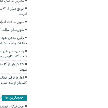
مدارس در سال تح
توز
آذرماه
تغییر ساعات ادارات
شهروندان مراقب ک
وکیل مدعی نفوذ د
حفاظت و اطلاعات ا
یک روحانی اهل سن
شعبه گنبدکاووس مع
۳۹ کاروان از گل
شوند
آغاز با تاخیر فعال
گلستان از سه شنبه ت
جديدترين ها