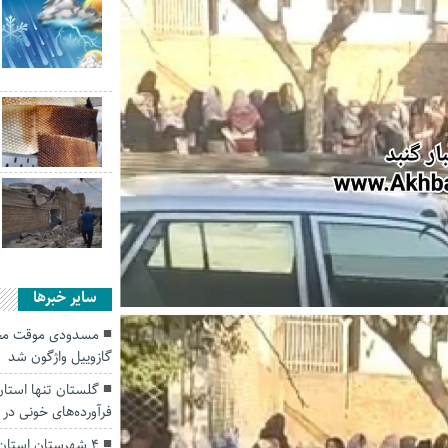
سایر خبرها
مسدودی موقت محور
گازوییل واژگون شد
گلستان تنها استان
فرآورده‌های خونی در
4 شهرستان استان گلستان مشمول تعرفه گرمسیری