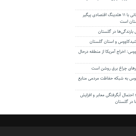
استاندار: بابک زنجانی با ۱۱ هلدینگ اقتصادی پیگیر
ستان است
گنبدکاووس و استان گلستان
وس: اخراج آمریکا از منطقه درحال
رهای چراغ برق روشن است
اووس به شبکه حفاظت مردمی منابع
حتمال آبگرفتگی معابر و افزایش
ا در گلستان