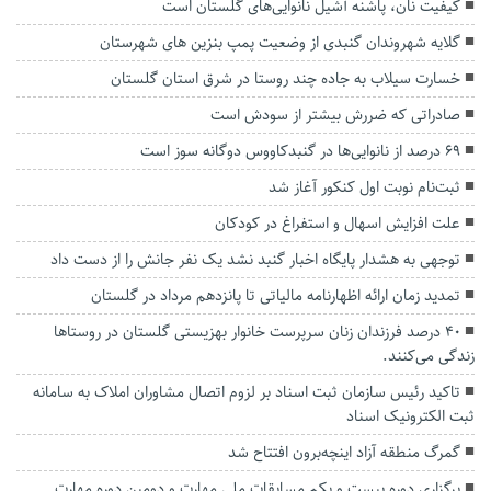
کیفیت نان، پاشنه آشیل نانوایی‌های گلستان است
گلایه شهروندان گنبدی از وضعیت پمپ بنزین های شهرستان
خسارت سیلاب به جاده چند روستا در شرق استان گلستان
صادراتی که ضررش بیشتر از سودش است
۶۹ درصد از نانوایی‌ها در گنبدکاووس دوگانه سوز است
ثبت‌نام نوبت اول کنکور آغاز شد
علت افزایش اسهال و استفراغ در کودکان
توجهی به هشدار پایگاه اخبار گنبد نشد یک نفر جانش را از دست داد
تمدید زمان ارائه اظهارنامه مالیاتی تا پانزدهم مرداد در گلستان
۴۰ درصد فرزندان زنان سرپرست خانوار بهزیستی گلستان در روستاها
زندگی می‌کنند.
تاکید رئیس سازمان ثبت اسناد بر لزوم اتصال مشاوران املاک به سامانه
ثبت الکترونیک اسناد
گمرگ منطقه آزاد اینچه‌برون افتتاح شد
برگزاری دوره بیست و یکم مسابقات ملی مهارت و دومین دوره مهارت