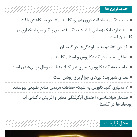
جديدترين ها
جانباختگان تصادفات درون‌شهری گلستان ۱۷ درصد کاهش یافت
استاندار: بابک زنجانی با ۱۱ هلدینگ اقتصادی پیگیر سرمایه‌گذاری در
گلستان است
افزایش ۵۳ درصدی بارندگی‌ها در گلستان
اتفاقی عجیب در‌ گنبدکاووس و استان گلستان
امام جمعه گنبدکاووس: اخراج آمریکا از منطقه درحال نهایی‌شدن است
صدای شهروند: تیرهای چراغ برق روشن است
۱۱ دهیاری گنبدکاووس به شبکه حفاظت مردمی منابع طبیعی پیوستند
هشدار هواشناسی؛ احتمال آبگرفتگی معابر و افزایش ناگهانی آب
رودخانه‌ها در گلستان
محل تبلیغات