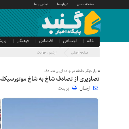
صفحه اصلی
درباره ما
تماس با ما
خانه
اجتماعی
اقتصادی
فرهنگی
ورزش
صدای شهروند
آگهی دولتی
صفحه اصلی
آرشیو :
حوادث
بار دیگر حادثه در جاده ای پر تصادف
تصاویری از تصادف شاخ به شاخ موتورسیکلت و خودروی پژو ۰۶‌
ارسال
پرینت