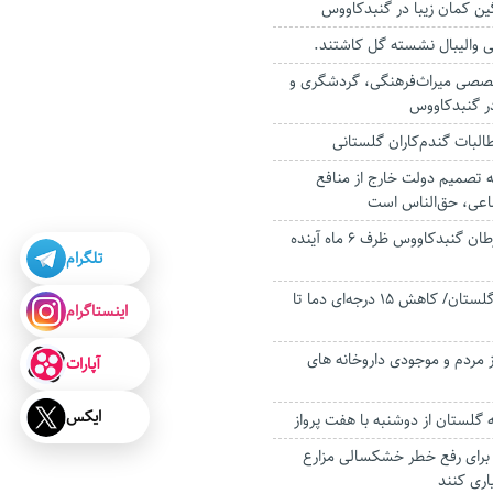
ن کمان زیبا در‌ گنبدکاووس
لی والیبال نشسته گل کاشتند.
تخصصی میراث‌فرهنگی، گردشگری و
ر گنبدکاووس
البات گندم‌کاران گلستانی
نه تصمیم دولت خارج از منافع
ماعی، حق‌الناس است
مرکز غربالگری سرطان گنبدکاووس ظرف ۶ ماه آینده
تلگرام
برف و باران در راه گلستان/ کاهش ۱۵ درجه‌ای دما تا
اینستاگرام
از مردم و موجودی داروخانه های
آپارات
ایکس
گلستان از دوشنبه با هفت پرواز
برای رفع خطر خشکسالی مزارع
یاری کنند