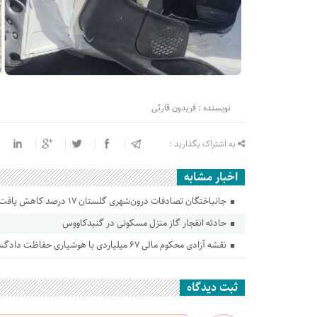
نویسنده : فریدون قارئی
به اشتراک بگذارید :
اخبار مشابه
جانباختگان تصادفات درون‌شهری گلستان ۱۷ درصد کاهش یافت
حادثه انفجار گاز منزل مسکونی در گنبدکاووس
نقشه آزادی محکوم مالی ۶۷ میلیاردی با هوشیاری حفاظت دادگستری گلستان ناکام ماند
ثبت دیدگاه