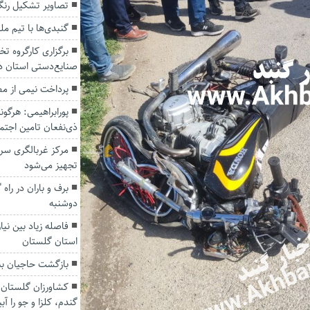
تصاویر تشکیل رنگی
گنبدی‌ها با تیم م
برگزاری کارگروه 
صنایع‌دستی استان د
پرداخت نیمی از مط
پورابراهیمی: هرگو
ذی‌نفعان تامین اجت
تجهیز می‌شود
دوشنبه
فاصله زیاد بین نی
استان گلستان
بازگشت حاجیان به 
کشاورزان گلستان 
گندم، کلزا و جو را آب