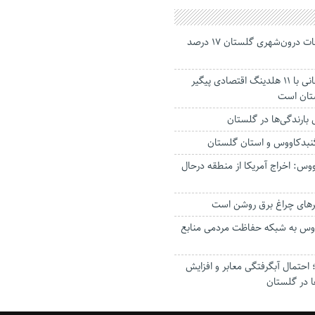
جانباختگان تصادفات درون‌شهری گلستان ۱۷ درصد
استاندار: بابک زنجانی با ۱۱ هلدینگ اقتصادی پیگیر
ستان است
گنبدکاووس و استان گلستان
وس: اخراج آمریکا از منطقه درحال
رهای چراغ برق روشن است
اووس به شبکه حفاظت مردمی منابع
حتمال آبگرفتگی معابر و افزایش
ا در گلستان