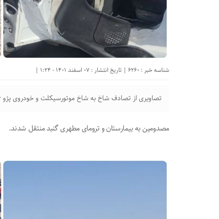
شناسه خبر : 6260 | تاریخ انتشار : 07 اسفند 1401 - 1:24 |
تصاویری از تصادف شاخ به شاخ موتورسیکلت و خودروی پژو ۲۰۶‌ جاده گنبد - کلاله
مصدومین به بیمارستان و ترومای مطهری گنبد منتقل شدند.