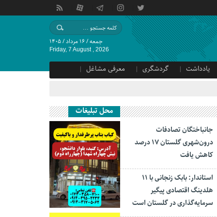
جمعه / ۱۶ مرداد / ۱۴۰۵
Friday, 7 August , 2026
یادداشت
گردشگری
معرفی مشاغل
محل تبلیغات
جانباختگان تصادفات
درون‌شهری گلستان ۱۷ درصد
کاهش یافت
استاندار: بابک زنجانی با ۱۱
هلدینگ اقتصادی پیگیر
سرمایه‌گذاری در گلستان است