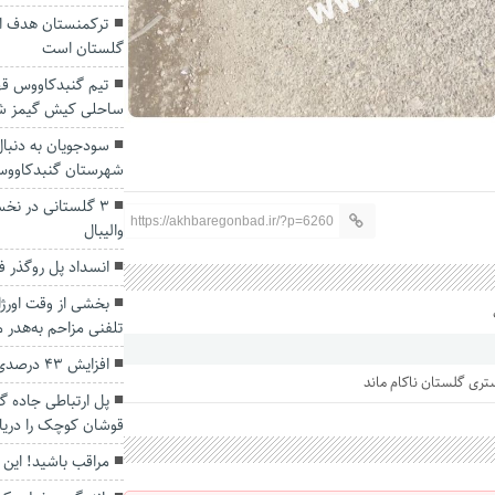
ترکمنستان هدف او
گلستان است
تیم گنبدکاووس قه
ساحلی کیش گیمز ش
سودجویان به دنبا
شهرستان گنبدکاوو
3 گلستانی در نخس
https://akhbaregonbad.ir/?p=6260
والیبال
انسداد پل روگذر فا
تلفنی مزاحم به‌هدر م
افزایش ۴۳ درصدی بارش باران گلستان در مردادماه
پل ارتباطی جاده گ
قوشان کوچک را دریاب
مراقب باشید! این