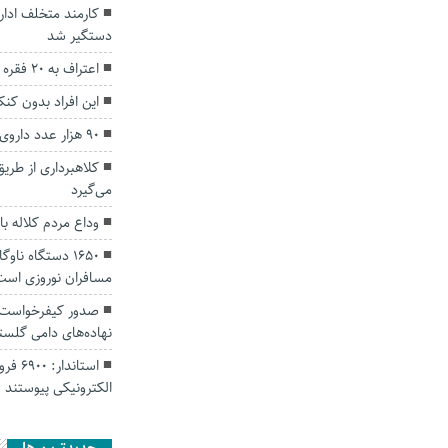
کارمند متخلف ادار
دستگیر شد
اعتراف به 20 فقره سرقت كابل برق در گنبدكاووس
این افراد بدون کن
۹۰ هزار عدد داروی غیرمجاز در گنبدکاووس کشف شد
کلاهبرداری از طری
می‌گیرد
وداع مردم کلاله ب
۱۶۵۰ دستگاه ن
مسافران نوروزی است
صدور کیفرخواست م
نهاده‌های دامی گلست
استان
الکترونیکی پیوستند