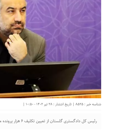
شناسه خبر : 8525 | تاریخ انتشار : 28 تیر 1402 - 10:50 |
رئیس کل دادگستری گلستان از تعیین تکلیف ۶ هزار پرونده مسن در مراجع قضایی استان تا پایان امسال خبر داد.