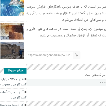
سراسر استان که با هدف بررسی راهکارهای افزایش سرعت
رسیدگی‌ها برگزار شد با اعلام تعیین تکلیف ۶ هزار پرونده مسن تا پایان سال، گفت: این ۶ هزار پرونده علاوه بر رسیدگی به
ه که به علت پیچیدگی موضوع آن، زمان بَر شده است در ساعت‌های غیر اداری و
است که تحقق آن توفیق چشمگیری محسوب می‌شود.
https://akhbaregonbad.ir/?p=8525
سایر خبرها
هزار و ۷۲۰
 است
گنبدکاووس مصوب 
گنبدکاووس
گنبدی‌ها چه نام‌های