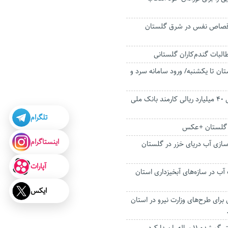
اص نفس در شرق گلستان
البات گندم‌کاران گلستانی
تان تا یکشنبه/ ورود سامانه سرد و
حکم متهم اختلاس ۴۰ میلیارد ریالی کارمند بانک ملی
تلگرام
 گلستان +عکس
اینستاگرام
سازی آب دریای خزر در گلستان
آپارات
ب آب در سازه‌های آبخیزداری استان
ایکس
یال برای طرح‌های وزارت نیرو در استان