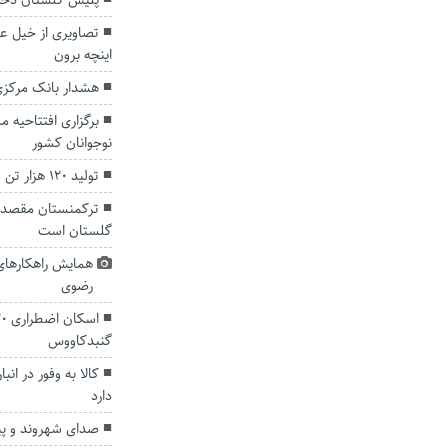
پلیس گلستان دختر گمشده ۱۱ س
تصاویری از خیل ع
اینچه برون
هشدار بانک مرکزی د
برگزاری افتتاحیه م
نوجوانان کشور
تولید ۱۲۰ هزار تن مرکبات در استان گلستان
ترکمنستان مقصد 
گلستان است
همایش راهکارهای
رضوی
گنبدکاووس
کالا به وفور در ان
دارد
صدای شهروند و پید