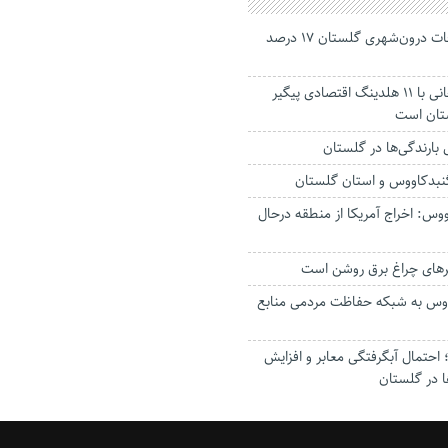
جانباختگان تصادفات درون‌شهری گلستان ۱۷ درصد
استاندار: بابک زنجانی با ۱۱ هلدینگ اقتصادی پیگیر
ستان است
گنبدکاووس و استان گلستان
وس: اخراج آمریکا از منطقه درحال
رهای چراغ برق روشن است
اووس به شبکه حفاظت مردمی منابع
حتمال آبگرفتگی معابر و افزایش
ا در گلستان