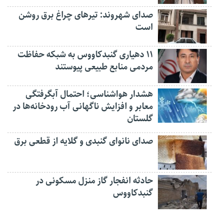
صدای شهروند: تیرهای چراغ برق روشن
است
۱۱ دهیاری گنبدکاووس به شبکه حفاظت
مردمی منابع طبیعی پیوستند
هشدار هواشناسی؛ احتمال آبگرفتگی
معابر و افزایش ناگهانی آب رودخانه‌ها در
گلستان
صدای نانوای گنبدی و گلایه از قطعی برق
حادثه انفجار گاز منزل مسکونی در
گنبدکاووس