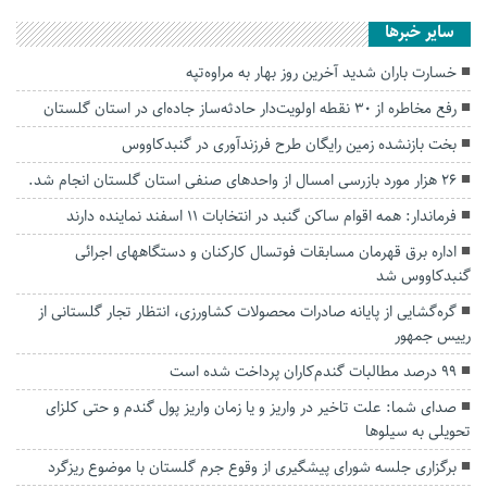
سایر خبرها
خسارت باران شدید آخرین روز بهار به مراوه‌تپه
رفع مخاطره از ۳۰ نقطه اولویت‌دار حادثه‌ساز جاده‌ای در استان گلستان
بخت بازنشده زمین رایگان طرح فرزندآوری در گنبدکاووس
۲۶ هزار مورد بازرسی امسال از واحدهای صنفی استان گلستان انجام شد.
فرماندار: همه اقوام ساکن گنبد در انتخابات ۱۱ اسفند نماینده دارند
اداره برق قهرمان مسابقات فوتسال کارکنان و دستگاههای اجرائی
گنبدکاووس شد
گره‌گشایی از پایانه صادرات محصولات کشاورزی، انتظار تجار گلستانی از
رییس جمهور
۹۹ درصد مطالبات گندم‌کاران پرداخت شده است
صدای شما: علت تاخیر در واریز و یا زمان واریز پول گندم و حتی کلزای
تحویلی به سیلوها
برگزاری جلسه شورای پیشگیری از وقوع جرم گلستان با موضوع ریزگرد‌