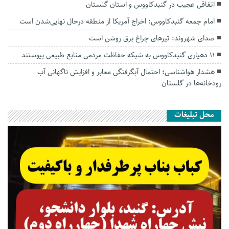
اتفاقی عجیب در‌ گنبدکاووس و استان گلستان
امام جمعه گنبدکاووس: اخراج آمریکا از منطقه درحال نهایی‌شدن است
صدای شهروند: تیرهای چراغ برق روشن است
۱۱ دهیاری گنبدکاووس به شبکه حفاظت مردمی منابع طبیعی پیوستند
هشدار هواشناسی؛ احتمال آبگرفتگی معابر و افزایش ناگهانی آب
رودخانه‌ها در گلستان
محل تبلیغات