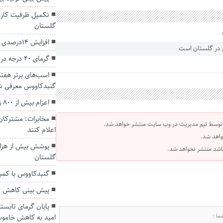
تکمیل ظرفیت کارو
گلستان
افزایش ۱۴درصدی آمار سرقت در استان گلستان
گرمای ۴۰ درجه در انتظار گلستانی‌ها
اسب‌های برتر هفت
گنبدکاووس معرفی ش
اعزام بیش از ۸۰۰ زائر گلستانی به حج تمتع
مخابرات: مشترکان،
 توسط تیم مدیریت در وب سایت منتشر خواهد شد.
اعلام کنند
واهد شد.
 باشد منتشر نخواهد شد.
گلستان
گنبدکاووس با کمبود ۳۰ تخت دیالیز موا
پیش بینی کاهش ۶ تا ۸ درجه‌ای دما در گلستان
پایان گرمای تابست
امید به کاهش خاموش