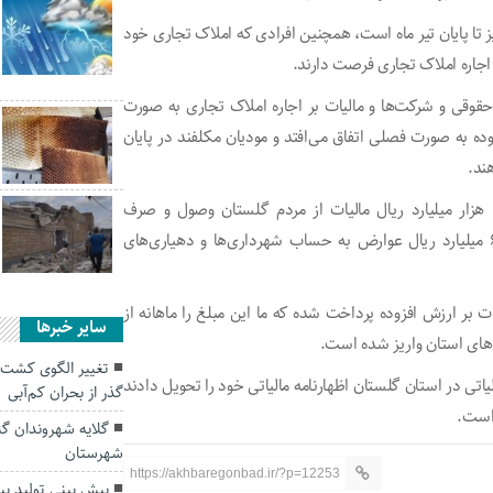
ا پایان تیر ماه است، همچنین افرادی که املاک تجاری خود
بر اجاره املاک تجاری فرصت دارند.
حقوقی و شرکت‌ها و مالیات بر اجاره املاک تجاری به صورت
زوده به صورت فصلی اتفاق می‌افتد و مودیان مکلفند در پایان
ند.
مدیرکل امور مالیاتی گلستان با بیان اینکه پارسال حدود ۳۲ هزار میلیارد ریال مالیات از مردم گلستان وصول و صرف
هزینه‌های جاری استان شد، افزود: همچنین چهار هزار و ۶۰۰ میلیارد ریال عوارض به حساب شهرداری‌ها و دهیاری‌های
ت بر ارزش افزوده پرداخت شده که ما این مبلغ را ماهانه از
سایر خبرها
‌های استان واریز شده است.
تغییر الگوی کشت،
لیاتی گلستان؛ پارسال ۱۲۰ هزار مودی مالیاتی در استان گلستان اظهارنامه مالیاتی خود را تحویل دادند
گذر از بحران کم‌آبی
گلایه شهروندان گ
شهرستان
https://akhbaregonbad.ir/?p=12253
پیش بینی تولید بیش از ۲۴ هزار تن باق