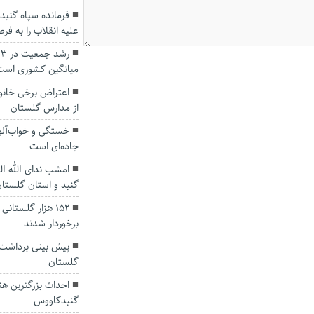
فرمانده سپاه گنب
علیه انقلاب را به ف
ر
میانگین کشوری است
اعتراض برخی خانوا
از مدارس گلستان
خستگی و خواب‌آلو
جاده‌ای است
امشب ندای الله ا
گنبد و استان گلستا
۱۵۲ هزار گلستا
برخوردار شدند
گلستان
احداث بزرگترین هن
گنبدکاووس