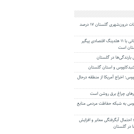
جانباختگان تصادفات درون‌شهری گلستان ۱۷ درصد
استاندار: بابک زنجانی با ۱۱ هلدینگ اقتصادی پیگیر
ستان است
گنبدکاووس و استان گلستان
وس: اخراج آمریکا از منطقه درحال
رهای چراغ برق روشن است
اووس به شبکه حفاظت مردمی منابع
حتمال آبگرفتگی معابر و افزایش
ا در گلستان