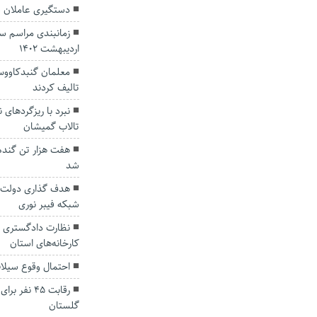
دستگیری عاملان س
زمانبندی مراسم سا
اردیبهشت 1402
تالیف کردند
نبرد با ریزگردهای 
تالاب گمیشان
هفت هزار تن گندم
شد
شبکه فیبر نوری
نظارت دادگستری گ
کارخانه‌های استان
احتمال وقوع سیلا
رقابت ۴۵ ن
گلستان