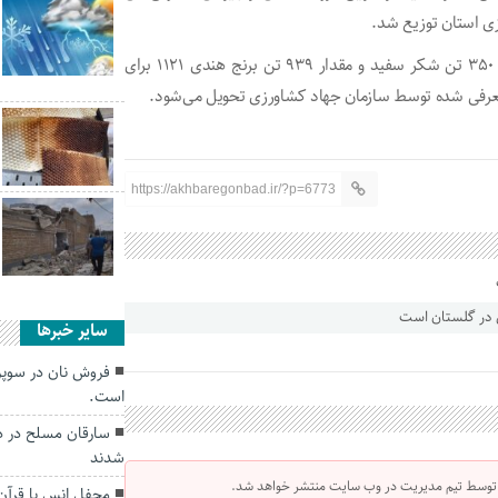
ی استان توزیع شد.
منوچهری افزود: برای ماه مبارک رمضان امسال (طرح ضیافت) ۳۵۰ تن شکر سفید و مقدار ۹۳۹ تن برنج هندی ۱۱۲۱ برای
 معرفی شده توسط سازمان جهاد کشاورزی تحویل می‌شود.
https://akhbaregonbad.ir/?p=6773
سایر خبرها
فروش نان در سوپر
است.
سارقان مسلح در در
شدند
 توسط تیم مدیریت در وب سایت منتشر خواهد شد.
محفل انس با قرآن 