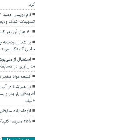
کرد
تسهیلات کمک ودیع
۴۰ هزار تُن بذر کشت پاییزه در گلستان تامین شد
پر شدن رودخانه چ
حاجی گنبدکاووس+ ف
استقبال از ملی‌پ
مدال‌آوری در مسابقا
کشف مواد مخدر در گلستان ۲
باز هم شنا در‌ آب
آفرید/این‌بار پدر و پ
+فیلم
انهدام باند سارقا
۴۵۵ مدرسه گنبدکاووس کتابخانه دارند