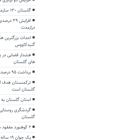
افزایش دو برابری
گلستان ۱۳۰ سازمان مردم نهاد فعال دارد
افزایش ۳۹
درازمدت
احداث بزرگترین هن
گنبدکاووس
هشدار قضایی در 
های گلستان
برداشت ۹۵ درصدی هندوانه در استان گلستان
ترکمنستان هدف او
گلستان است
استان گلستان به ن
گردشگری روستایی 
گلستان
۲ کوهنورد مفقود شده در رامیان‌ نجات پیدا کردند
یک جوان