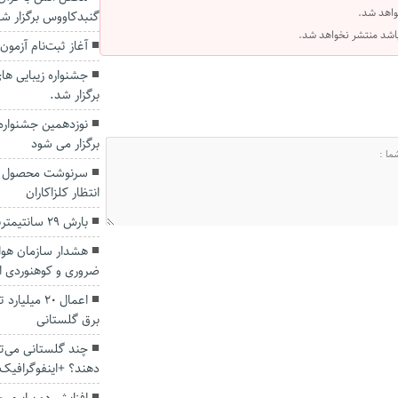
واهد شد.
گنبدکاووس برگزار ش
 باشد منتشر نخواهد شد.
آغاز ثبت‌نام آزمون 
جشنواره زیبایی ها
برگزار شد.
نوزدهمین جشنواره
برگزار می شود
سرنوشت محصول پن
انتظار کلزاکاران
بارش ۲۹ سانتیمتربرف برارتفاعات درازنو کردکوی
هشدار سازمان هوا
ضروری و کوهنوردی ا
اعمال ۲۰ م
برق گلستانی
دهند؟ +اینفوگرافیک