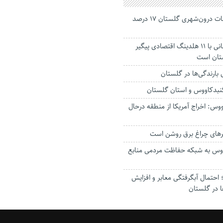
جانباختگان تصادفات درون‌شهری گلستان ۱۷ درصد
استاندار: بابک زنجانی با ۱۱ هلدینگ اقتصادی پیگیر
ستان است
گنبدکاووس و استان گلستان
وس: اخراج آمریکا از منطقه درحال
رهای چراغ برق روشن است
اووس به شبکه حفاظت مردمی منابع
حتمال آبگرفتگی معابر و افزایش
ا در گلستان