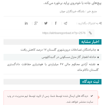
پیچ‌های جاده با خودروی پراید برخورد می‌کند.
منبع خبر : باشگاه خبرنگاران جوان
به اشتراک بگذارید :
https://akhbaregonbad.ir/?p=2576
اخبار مشابه
جانباختگان تصادفات درون‌شهری گلستان ۱۷ درصد کاهش یافت
حادثه انفجار گاز منزل مسکونی در گنبدکاووس
نقشه آزادی محکوم مالی ۶۷ میلیاردی با هوشیاری حفاظت دادگستری
گلستان ناکام ماند
ثبت دیدگاه
دیدگاه های ارسال شده توسط شما، پس از تایید توسط تیم مدیریت در وب
سایت منتشر خواهد شد.