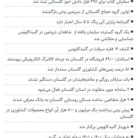
سفارش کتاب برای ۲۹۸ هزار دانش آموز گلستانی ثبت شد
اولین گروه حجاج گلستانی از سرزمین وحی بازگشتند
گذرنامه زیارتی آبی رنگ تا ۵ سال اعتبار دارد
یک گروه گسترده سازمان یافته از شاهدان دروغین در گنبدکاووس
شناسایی و متلاشی شد
کشف ۱۶ فقره سرقت در گنبدکاووس
استاندار: ۶۹۰۰ فروشگاه در گلستان به چرخه کالابرگ الکترونیکی پیوستند
۵۱ درصد زمین‌های کشاورزی گلستان سنددار شد
باند سارقان زورگیر و مالخرهایشان در گلستان دستگیر شدند
2 سامانه جوی متفاوت در استان گلستان فعال می‌شود
۹ هزار متقاضی ساخت مسکن روستایی گلستان به بانک معرفی شدند
پیش بینی برداشت یک میلیون و ۸۰۰ هزار تُن انواع محصولات کشاورزی در
گلستان
شهردار گنبدکاووس برکنار شد
به متولدان سال ۱۴۰۰ و ۱۴۰۱ سهام تعلق می‌گیرد