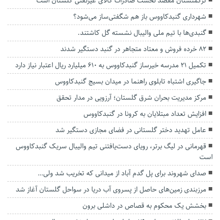
ترکمنستان مقصد نخست صادرات کالای غیرنفتی گلستان است
شهرداری گنبدکاووس باز هم شگفتی‌ساز می‌شود؟
گنبدی‌ها با تیم ملی والیبال نشسته گل کاشتند.
۸۲ خرده فروش و معتاد متجاهر در گنبد دستگیر شدند
تکمیل ۲۱ مدرسه خیرساز گنبدکاووس به ۶۱۰ میلیارد ریال اعتبار نیاز دارد
جاگیری اشتباه تابلوی راهنما در میدان بسیج گنبدکاووس
مرکز مدیریت بحران شرق گلستان؛ آرزویی در مدار تحقق
افزایش تعداد مبتلایان به کرونا در گنبدکاووس
عامل تهدید دختر گلستانی در فضای مجازی دستگیر شد
قهرمانی در لیگ برتر، رویای دست‌یافتنی تیم والیبال سریک گنبدکاووس
است
صدای شهروند برای پل گدم آباد از میدانی که تخریب شد ولی…
مرزبندی زمین‌های حاصل از پسروی آب دریا در سواحل گلستان آغاز شد
بخشش یک محکوم به قصاص در داشلی برون