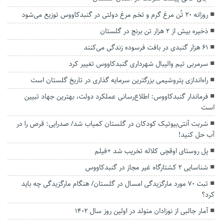
روزانه ۲۰ تُن مرغ گرم و تخم مرغ دولتی در گنبدکاووس توزیع می‌شود
ذخیره بیش از ۲ هزار تن برنج در گلستان
۶۱ هزار گنبدی در بافت‌ فرسوده زندگی می‌کنند
سرمربی تیم والیبال شهرداری گنبدکاووس تغییر کرد
راه‌اندازی پتروشیمی بزرگترین سرمایه گذاری در تاریخ گلستان است
فرماندار گنبدکاووس: اطلاع‌رسانی عملکرد دولت، بهترین جهاد تبیین
است
شربت آنتی‌بیوتیک کودکان در گلستان کمیاب شد/ صدرایی: قرص را در
آب حل کنید!
پل روستای اوقچی کلاله تخریب شد +فیلم
شناسایی ۲ کشتارگاه غیر مجاز در گنبدکاووس
ثبت ۷۰ مورد مارگزیدگی امسال در گلستان/ هنگام مارگزیدگی چه باید
کرد؟
آمار جالبی از نوزادان متولد در اولین روز سال 1402