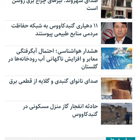
صدای شهروند: تیرهای چراغ برق روشن
است
۱۱ دهیاری گنبدکاووس به شبکه حفاظت
مردمی منابع طبیعی پیوستند
هشدار هواشناسی؛ احتمال آبگرفتگی
معابر و افزایش ناگهانی آب رودخانه‌ها در
گلستان
صدای نانوای گنبدی و گلایه از قطعی برق
حادثه انفجار گاز منزل مسکونی در
گنبدکاووس