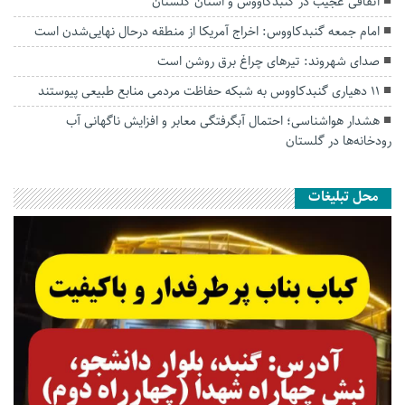
اتفاقی عجیب در‌ گنبدکاووس و استان گلستان
امام جمعه گنبدکاووس: اخراج آمریکا از منطقه درحال نهایی‌شدن است
صدای شهروند: تیرهای چراغ برق روشن است
۱۱ دهیاری گنبدکاووس به شبکه حفاظت مردمی منابع طبیعی پیوستند
هشدار هواشناسی؛ احتمال آبگرفتگی معابر و افزایش ناگهانی آب
رودخانه‌ها در گلستان
محل تبلیغات