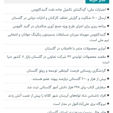
سایر خبرها
اعتبارات ملی؛ گره‌گشای تکمیل جاده نفت گنبدکاووس
ارسال ۷۰۰ شکایت و گزارش تخلف کارکنان و ادارات دولتی در گلستان
برنامه ریزی برای اجرای طرح ویژه جمع آوری متکدیان در گنبد کاووس
گنبدکاووس مهرماه میزبان مسابقات بدمینتون رنکینگ جوانان و انتخابی
تیم ملی است.
آبیاری محصولات مثمر با فاضلاب در گلستان
مقصد محصولات تولیدی ۴۲ شرکت تعاونی در گلستان بازار ۱۱ کشور دنیا
است
گردشگری روستایی فرصت کم‌نظیر توسعه و رونق گلستان
بیش از هزار و ۲۰۰ گلستانی نیازمند پیوند عضو هستند.
سفارش کتاب برای ۲۹۸ هزار دانش آموز گلستانی ثبت شد
افراد ناشناس شاه لوله‌های آبرسان شهر کلاله را پیش از نصب آتش زدند
نیروگاه برق علی‌آبادکتول در مدار است
جای خالی پیست سرعت در استان گلستان