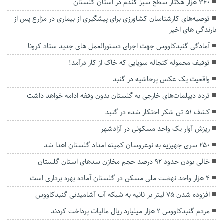
۳۶۰ هزار هکتار سطح سبز گندم در استان گلستان
توصیه‌های کارشناسان کشاورزی برای پیشگیری از بیماری در مزارع پس از
بارندگی های اخیر
آمادگی گنبدکاووس جهت اجرای دستورالعمل های جدید ستاد کرونا
توقیف محموله کنجاله سویایی که خاک از کار درآمد!
واقعیت یک عکس پرحاشیه در گنبد
تردد دیپلمات‌های خارجی به گلستان بدون وقفه ادامه خواهد داشت
کشف ۵۱ تن شکر احتکار شده در گنبد
ریزش آوار یک واحد مسکونی در آزادشهر
۲۵۰ سری جهیزیه به نوعروسان کمیته امداد گلستان اهدا شد
خالی بودن حدود ۹۲ درصد حجم مخازن سد‌های استان گلستان
۴ هزار واحد نهضت ملی مسکن در گلستان آماده بهره برداری است
افزوده شدن ۷۵ لیتر بر ثانیه به شبکه آب آشامیدنی گنبدکاووس
مردم گنبدکاووس ۲ هزار میلیارد ریال مالیات پرداخت کردند