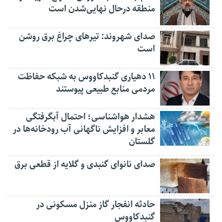
منطقه درحال نهایی‌شدن است
صدای شهروند: تیرهای چراغ برق روشن
است
۱۱ دهیاری گنبدکاووس به شبکه حفاظت
مردمی منابع طبیعی پیوستند
هشدار هواشناسی؛ احتمال آبگرفتگی
معابر و افزایش ناگهانی آب رودخانه‌ها در
گلستان
صدای نانوای گنبدی و گلایه از قطعی برق
حادثه انفجار گاز منزل مسکونی در
گنبدکاووس