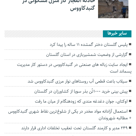
حادثه انفجار گاز منزل مسکونی در
گنبدکاووس
سایر خبرها
پلیس گلستان دختر گمشده ۱۱ ساله را پیدا کرد
گزارشی از وضعیت شمشیربازی در استان گلستان
ایجاد سایت زباله های صنعتی در گنبدکاووس در دستور کار مدیریت
پسماند است
سیلاب باعث قطعی آب روستاهای نوار مرزی گنبدکاووس شد
پیش بینی خرید ۱۰۰۰تُن بذر سویا از کشاورزان در گلستان
اوکتای، جوان دغدغه مندی که زودهنگام از میان ما رفت
استعمال آزادانه مواد مخدر در یکی از شلوغ‌ترین نقاط شهری گنبدکاووس
+ مطالبه شهروندان
۲۴۹ مدیر و کارمند گلستان تحت تعقیب تخلفات اداری قرار دارند