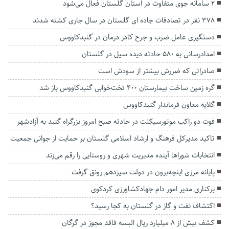
2 سامانه جوی متفاوت در استان گلستان فعال می‌شود
۳۷۸ نفر در تصادفات جاده ای گلستان در سال جاری کشته شدند
دستگیری عامل ضرب و جرح کادر درمان در گنبدکاووس
امدادرسانی به ۵۸۰ حادثه دیده سیل در گلستان
صادراتی که ضررش بیشتر از سودش است
گره زمین ساخت بیمارستان ۴۰۰ تخت‌خوابی گنبدکاووس باز شد
گلایه معاون فرماندار گنبدکاووس
فوت دو راکب موتورسیکلت در حادثه صبح امروز بزرگراه گنبد به آزادشهر
تاکید مدیرکل فرهنگ و ارشاد اسلامی گلستان بر حمایت از جوانی جمعیت
انتخابات شوراها آینده مدیریت شهری و روستایی را رقم می‌زند
پایانه مرزی اینچه‌برون در دولت سیزدهم رونق گرفت
برکناری مدیر امور دام جهادکشاورزی کردکوی
اکتشاف نفت و گاز در گلستان به کجا رسید؟
کشف بیش از ۸ میلیارد ریال البسه فاقد مجوز در گرگان