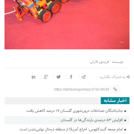
نویسنده : فریدون قارئی
به اشتراک بگذارید :
https://akhbaregonbad.ir/?p=6639
اخبار مشابه
جانباختگان تصادفات درون‌شهری گلستان ۱۷ درصد کاهش یافت
افزایش ۵۳ درصدی بارندگی‌ها در گلستان
امام جمعه گنبدکاووس: اخراج آمریکا از منطقه درحال نهایی‌شدن است