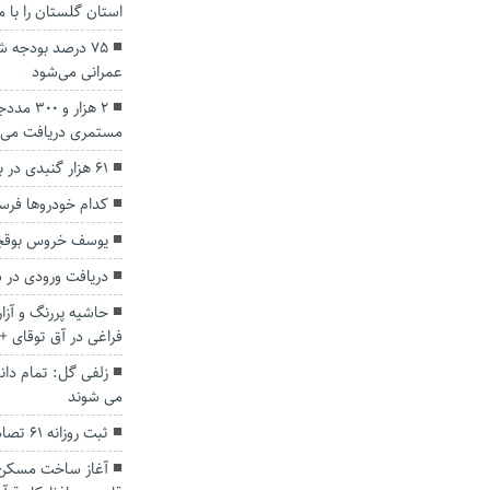
استان گلستان را با 
۷۵ درصد بودجه 
عمرانی‌ می‌شود
2 هزار 
مستمری دریافت می‌ک
۶۱ هزار گنبدی در بافت‌ فرسوده زندگی می‌کنند
کدام خودروها فر
یوسف خروس بوقچی ۶۳ ساله والیبال گنب
دریافت ورودی در 
حاشیه پررنگ و آز
فراغی در آق توقای +
زلفی گل: تمام دان
می شوند
ثبت روزانه ۶۱ تصادف درون شهری در استان گلستان
آغاز ساخت مسکن ب