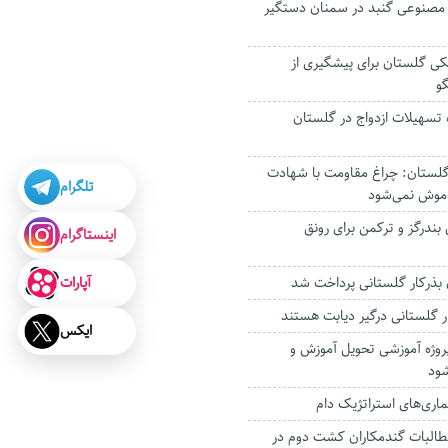
ه مصنوعی گنبد در سمنان دستگیر
کی گلستان برای پیشگیری از
و
 و ۹۹۵ فقره تسهیلات ازدواج در گلستان
لستان: چراغ مقاومت با شهادت
تلگرام
موش نمی‌شود
بندرگز و ترکمن برای رونق
اینستاگرام
آپارات
 بذرکار گلستانی پرداخت شد
ایکس
رماه امسال 17 پروژه آموزشی تحویل آموزش و
ود
ماری‌های استراتژیک دام
طالبات گندمکاران کشت دوم در