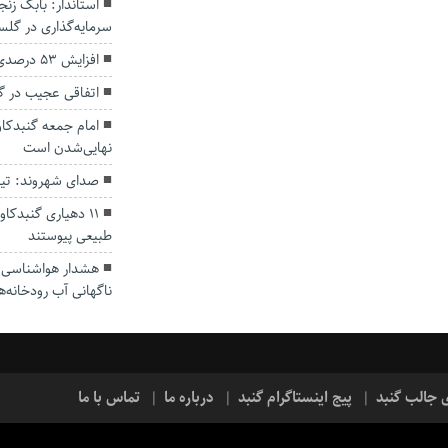
سرمایه‌گذاری در گل
افزایش ۵۳ درصدی بارندگی‌ها در گلستان
اتفاقی عجیب در‌ 
امام جمعه گنبدکاو
نهایی‌شدن است
صدای شهروند: تی
۱۱ دهیاری گنبدک
طبیعی پیوستند
هشدار هواشناسی؛ ا
ناگهانی آب رودخانه‌ه
ی جالب گنبد
پیج اینستاگرام گنبد
درباره ما
تماس با ما