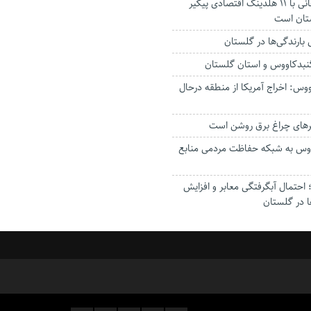
استاندار: بابک زنجانی با ۱۱ هلدینگ اقتصادی پیگیر
ستان است
گنبدکاووس و استان گلستان
وس: اخراج آمریکا از منطقه درحال
رهای چراغ برق روشن است
اووس به شبکه حفاظت مردمی منابع
حتمال آبگرفتگی معابر و افزایش
ا در گلستان