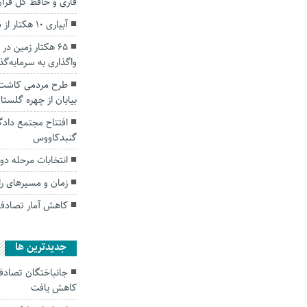
قاری و حافظ کل قرآ
آبیاری ۱۰ هکتار از شالیزار‌های آزادشهر با فاضلاب
۶۵ هکتار زمین 
واگذاری به سرمایه‌گ
طرح مردمی کاشت 
بیابان از چهره گلستا
افتتاح مجتمع دادگ
گنبدکاووس
انتخابات مرحله دوم گنبد در ۲۳۰ ش
زمان و مسیر‌های راهپیمایی ۲۲ به
کاهش آمار تصادف
جديدترين ها
کاهش یافت