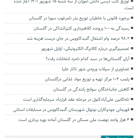
توزیع کتب درسی دانش آموزان از سه شنبه ۱۵ شهریور ۱۴۰۱ آغاز شده
است.
برخورد قانونی با خاطیان توزیع بذر نامرغوب سویا در گلستان
رسیدگی به ۱۰۰ پرونده کلاهبرداری کثیرالشاکی در گلستان
۹۸.۲ درصد وام اشتغال گنبدکاووس در جای درست هزینه شد
تصمیم‌گیری درباره کالابرگ الکترونیکی، اوایل شهریور
آرای گلستانی‌ها در سبد کدام نامزد انتخابات رفت؟
تصاویری از سیلاب ورودی شهر تاتار علیا
پلمب ۱۰۴ مرکز تهیه و توزیع مواد غذایی درگلستان
کاهش جانباختگان سوانح رانندگی در گلستان
تله‌کابین علی‌آبادکتول در مرحله عقد قرارداد سرمایه‌گذاری است
قهرمانی جودوکاران نونهال شهرستان گنبدکاووس در مسابقات استانی
۴ هزار واحد نهضت ملی مسکن در گلستان آماده بهره برداری است