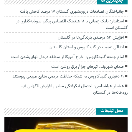
جديدترين ها
جانباختگان تصادفات درون‌شهری گلستان ۱۷ درصد کاهش یافت
استاندار: بابک زنجانی با ۱۱ هلدینگ اقتصادی پیگیر سرمایه‌گذاری در
گلستان است
افزایش ۵۳ درصدی بارندگی‌ها در گلستان
اتفاقی عجیب در‌ گنبدکاووس و استان گلستان
امام جمعه گنبدکاووس: اخراج آمریکا از منطقه درحال نهایی‌شدن است
صدای شهروند: تیرهای چراغ برق روشن است
۱۱ دهیاری گنبدکاووس به شبکه حفاظت مردمی منابع طبیعی پیوستند
هشدار هواشناسی؛ احتمال آبگرفتگی معابر و افزایش ناگهانی آب
رودخانه‌ها در گلستان
محل تبلیغات