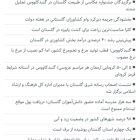
برگزیدگان جشنواره عکاسی از طبیعت گلستان در گنبدکاووس تجلیل
شدند
بخشودگی جریمه دیرکرد وام کشاورزان گلستانی در هفته دولت
کلزا مناسبت‌ترین زراعت برای کشت پاییزه در گلستان است
پیش‌بینی رشد ۴۰ درصدی درآمد بخش کشاورزی در گلستان
گنبدکاووس؛ قطب تولید مرغ و تخم‌مرغ کشور، اما کم نصیب از مرغ با
نرخ مصوب
5 الی 50 کرونایی ارمغان هر مراسم عروسی/ گنبدکاووس در آستانه شرایط
قرمز کرونای
نشست اصحاب رسانه شرق گلستان با مدیران اداره کل فرهنگ و ارشاد
اسلامی برگزار شد
سه هزار مدرسه آماده حضور دانش‌آموزان گلستان؛ دریافت پول موقع
ثبت‌نام ممنوع است
۹۸ درصد شهرهای کشور در وضعیت زرد و آبی
یک چهارم استان گلستان پوشیده از برف است
احداث ۶۱ واحد مسکونی برای خانواده‌های دارای فرزندان معلول