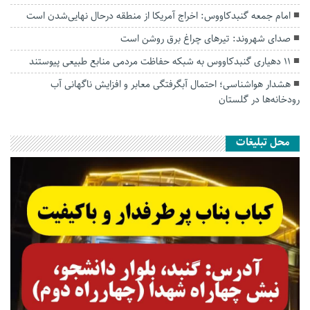
امام جمعه گنبدکاووس: اخراج آمریکا از منطقه درحال نهایی‌شدن است
صدای شهروند: تیرهای چراغ برق روشن است
۱۱ دهیاری گنبدکاووس به شبکه حفاظت مردمی منابع طبیعی پیوستند
هشدار هواشناسی؛ احتمال آبگرفتگی معابر و افزایش ناگهانی آب
رودخانه‌ها در گلستان
محل تبلیغات