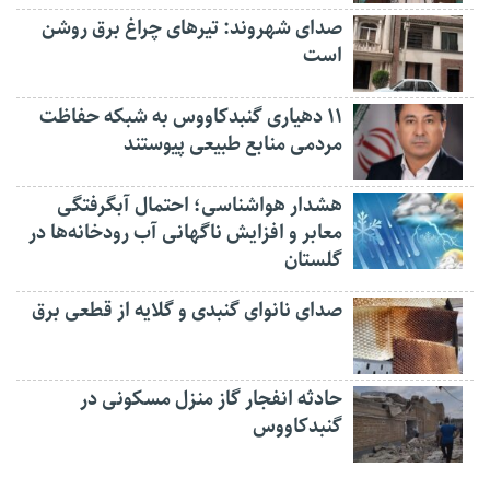
صدای شهروند: تیرهای چراغ برق روشن
است
۱۱ دهیاری گنبدکاووس به شبکه حفاظت
مردمی منابع طبیعی پیوستند
هشدار هواشناسی؛ احتمال آبگرفتگی
معابر و افزایش ناگهانی آب رودخانه‌ها در
گلستان
صدای نانوای گنبدی و گلایه از قطعی برق
حادثه انفجار گاز منزل مسکونی در
گنبدکاووس