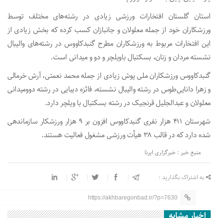
استان گلستان افتخارات ورزشی زیادی در رشته‌های مختلف توسط
ورزشکاران خود از جمله معلولان و جانبازان کسب کرده که بخش زیادی از
این افتخارات مربوط به ورزشکاران مطرح گنبدکاووس در رشته‌های والیبال
نشسته مردان و زنان، بسکتبال باویلچر و دو و میدانی است.
گنبدکاووس ورزشکاران ملی پوش زیادی از جمله محمد نعمتی، آرش خرمالی
و زهرا دانایی‌طوس در رشته والیبال نشسته، فائزه دیبایی در رشته دوومیدانی
معلولان و عبدالجلیل قرنجیک در رشته بسکتبال با ویلچر دارد.
شهرستان ۴۱۱ هزار نفری گنبدکاووس افزون بر ۹ هزار ورزشکار سازماندهی
شده دارد که در قالب ۳۸ هیأت ورزشی مشغول فعالیت هستند.
منبع خبر : خبرگزاری ایرنا
به اشتراک بگذارید :
https://akhbaregonbad.ir/?p=7630
اخبار مشابه