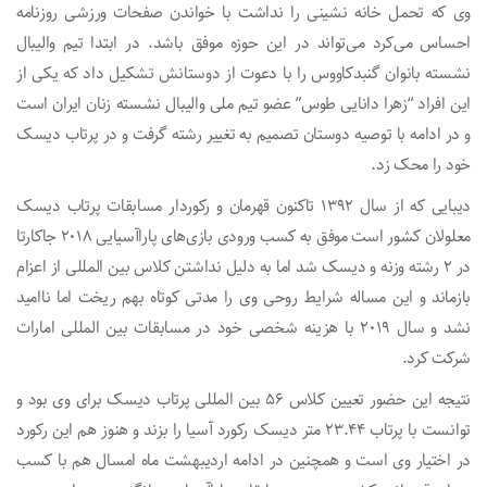
وی که تحمل خانه نشینی را نداشت با خواندن صفحات ورزشی روزنامه
احساس می‌کرد می‌تواند در این حوزه موفق باشد. در ابتدا تیم والیبال
نشسته بانوان گنبدکاووس را با دعوت از دوستانش تشکیل داد که یکی از
این افراد “زهرا دانایی طوس” عضو تیم ملی والیبال نشسته زنان ایران است
و در ادامه با توصیه دوستان تصمیم به تغییر رشته گرفت و در پرتاب دیسک
خود را محک زد.
دیبایی که از سال ۱۳۹۲ تاکنون قهرمان و رکوردار مسابقات پرتاب دیسک
معلولان کشور است موفق به کسب ورودی بازی‌های پاراآسیایی ۲۰۱۸ جاکارتا
در ۲ رشته وزنه و دیسک شد اما به دلیل نداشتن کلاس بین المللی از اعزام
بازماند و این مساله شرایط روحی وی را مدتی کوتاه بهم ریخت اما ناامید
نشد و سال ۲۰۱۹ با هزینه شخصی خود در مسابقات بین المللی امارات
شرکت کرد.
نتیجه این حضور تعیین کلاس ۵۶ بین المللی پرتاب دیسک برای وی بود و
توانست با پرتاب ۲۳.۴۴ متر دیسک رکورد آسیا را بزند و هنوز هم این رکورد
در اختیار وی است و همچنین در ادامه اردیبهشت ماه امسال هم با کسب