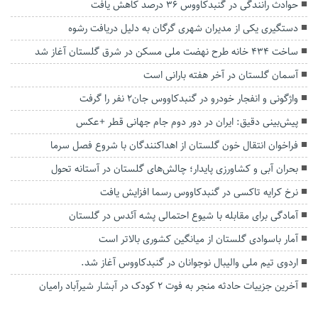
حوادث رانندگی در گنبدکاووس ۳۶ درصد کاهش یافت
دستگیری یکی از مدیران شهری گرگان به دلیل دریافت رشوه
ساخت ۴۳۴ خانه طرح نهضت ملی مسکن در شرق گلستان آغاز شد
آسمان گلستان در آخر هفته بارانی است
واژگونی و انفجار خودرو در گنبدکاووس جان2 نفر را گرفت
پیش‌بینی دقیق: ایران در دور دوم جام جهانی قطر +عکس
فراخوان انتقال خون گلستان از اهداکنندگان با شروع فصل سرما
بحران آبی و کشاورزی پایدار؛ چالش‌های گلستان در آستانه تحول
نرخ کرایه تاکسی در گنبدکاووس رسما افزایش یافت
آمادگی برای مقابله با شیوع احتمالی پشه آئدس در گلستان
آمار باسوادی گلستان از میانگین کشوری بالاتر است
اردوی تیم ملی والیبال نوجوانان در گنبدکاووس آغاز شد.
آخرین جزییات حادثه منجر به فوت ۲ کودک در آبشار شیرآباد رامیان