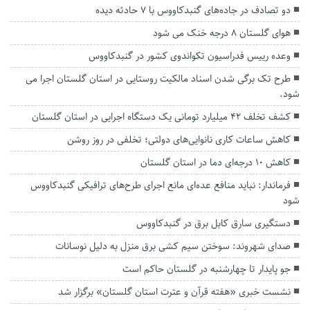
دو تصادف در جاده‌های گنبدکاووس با ۷ حادثه دیده
هوای گلستان ۸ درجه خنک می شود
وعده رییس فدراسیون تکواندوی کشور در گنبدکاووس
طرح تک برگی شدن اسناد مالکیت روستایی در استان گلستان اجرا می
شود.
کشف تخلف 42 میلیارد تومانی یک دستگاه اجرایی در استان گلستان
کاهش ساعات کاری نانوایی‌های دولتی؛ تخلفی در روز روشن
کاهش ۱۰ درجه‌ای دما در استان گلستان
فرماندار: نباید منافع عده‌ای مانع اجرای طرح‌های ترافیکی گنبدکاووس
شود
دستگیری سارق کابل برق در گنبدکاووس
صدای شهروند: سوختن سیم کشی برق منزل به دلیل نوسانات
جو پایدار تا چهارشنبه در گلستان حاکم است
نشست خبری «هفته قرآن و عترت استان گلستان» برگزار شد