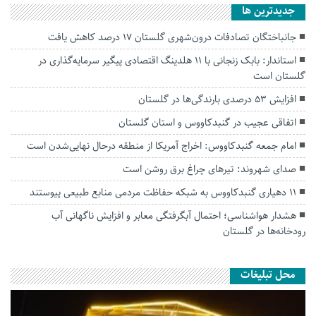
جديدترين ها
جانباختگان تصادفات درون‌شهری گلستان ۱۷ درصد کاهش یافت
استاندار: بابک زنجانی با ۱۱ هلدینگ اقتصادی پیگیر سرمایه‌گذاری در
گلستان است
افزایش ۵۳ درصدی بارندگی‌ها در گلستان
اتفاقی عجیب در‌ گنبدکاووس و استان گلستان
امام جمعه گنبدکاووس: اخراج آمریکا از منطقه درحال نهایی‌شدن است
صدای شهروند: تیرهای چراغ برق روشن است
۱۱ دهیاری گنبدکاووس به شبکه حفاظت مردمی منابع طبیعی پیوستند
هشدار هواشناسی؛ احتمال آبگرفتگی معابر و افزایش ناگهانی آب
رودخانه‌ها در گلستان
محل تبلیغات