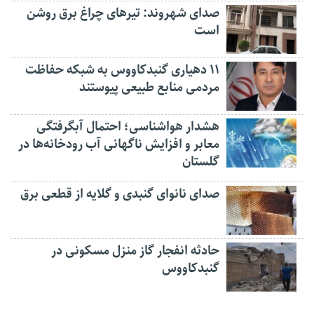
صدای شهروند: تیرهای چراغ برق روشن
است
۱۱ دهیاری گنبدکاووس به شبکه حفاظت
مردمی منابع طبیعی پیوستند
هشدار هواشناسی؛ احتمال آبگرفتگی
معابر و افزایش ناگهانی آب رودخانه‌ها در
گلستان
صدای نانوای گنبدی و گلایه از قطعی برق
حادثه انفجار گاز منزل مسکونی در
گنبدکاووس