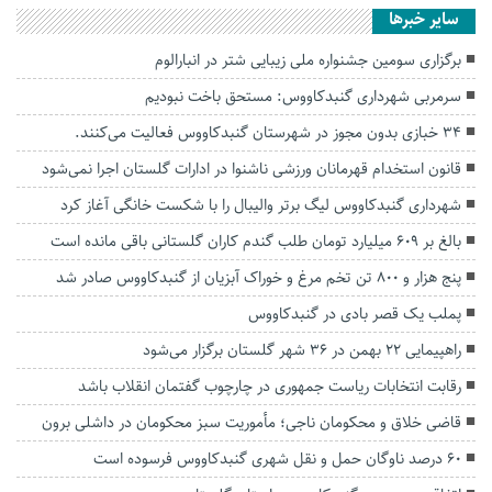
سایر خبرها
برگزاری سومین جشنواره ملی زیبایی شتر در انبارالوم
سرمربی شهرداری گنبدکاووس: مستحق باخت نبودیم
۳۴ خبازی بدون مجوز در شهرستان گنبدکاووس فعالیت می‌کنند.
قانون استخدام قهرمانان ورزشی ناشنوا در ادارات گلستان اجرا نمی‌شود
شهرداری گنبدکاووس لیگ برتر والیبال را با شکست خانگی آغاز کرد
بالغ بر ۶۰۹ میلیارد تومان طلب گندم کاران گلستانی باقی مانده است
پنج هزار و ۸۰۰ تن تخم مرغ و خوراک آبزیان از گنبدکاووس صادر شد
پملب یک قصر بادی در گنبدکاووس
راهپیمایی ۲۲ بهمن در ۳۶ شهر گلستان برگزار می‌شود
رقابت انتخابات ریاست جمهوری در چارچوب گفتمان انقلاب باشد
قاضی خلاق و محکومان ناجی؛ مأموریت سبز محکومان در داشلی برون
۶۰ درصد ناوگان حمل و نقل شهری گنبدکاووس فرسوده است