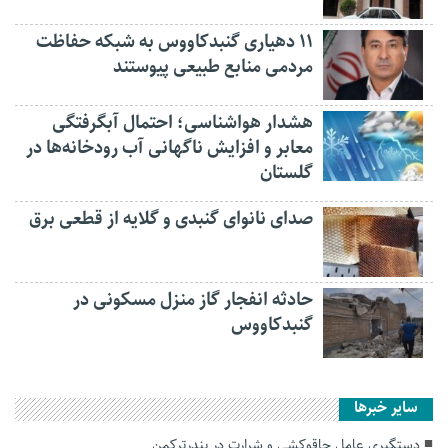
۱۱ دهیاری گنبدکاووس به شبکه حفاظت
مردمی منابع طبیعی پیوستند
هشدار هواشناسی؛ احتمال آبگرفتگی
معابر و افزایش ناگهانی آب رودخانه‌ها در
گلستان
صدای نانوای گنبدی و گلایه از قطعی برق
حادثه انفجار گاز منزل مسکونی در
گنبدکاووس
سایر خبرها
دستگیری عامل چاقوکشی و شرارت در بندرترکمن