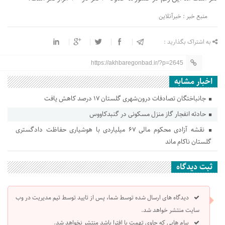
منبع خبر : خبرآنلاین
به اشتراک بگذارید :
https://akhbaregonbad.ir/?p=2645
اخبار مشابه
جانباختگان تصادفات درون‌شهری گلستان ۱۷ درصد کاهش یافت
حادثه انفجار گاز منزل مسکونی در گنبدکاووس
نقشه آزادی محکوم مالی ۶۷ میلیاردی با هوشیاری حفاظت دادگستری
گلستان ناکام ماند
ثبت دیدگاه
دیدگاه های ارسال شده توسط شما، پس از تایید توسط تیم مدیریت در وب
سایت منتشر خواهد شد.
پیام هایی که حاوی تهمت یا افترا باشد منتشر نخواهد شد.