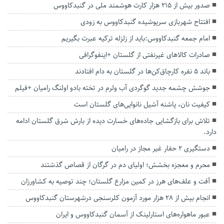
صدور بیش از ۲۱۵ هزار کارت هوشمند ملی در گنبدکاووس
افتتاح شهربازی سرپوشیده گنبدکاووس به زودی
امام جمعه گنبدکاووس:باید از زلزله ترکیه عبرت بگیریم
صادرات کالاهای غیرنفتی از گلستان +اینفوگرافی
باند ۵ نفره کارچاق‌کن‌ها در گلستان به دام افتادند
جوشش چشمه جدید گوگردی آب ولرم در تخته بادو اولنگ رامیان +فیلم
کیفیت نان، پاشنه آشیل نانوایی‌های گلستان است
تلاش برای بازگشایی جاده‌های خسارت دیده از بارش شرق گلستان ادامه
دارد.
دستگیری ۲ حفار غیر مجاز در رامیان
محرم و معجزه بخشش؛ اولیای دم در گرگان از قصاص گذشتند
آفت و علف‌های هرز در کمین مزارع گلستان؛ چند توصیه به کشاورزان
انجام بیش از ۲۸ هزار مورد آزمون کلرسنجی درشهرستان گنبدکاووس
عبور ماهواره‌های استارلینک از آسمان گنبدکاووس و ایران