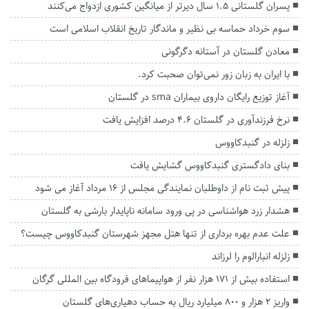
پسران گلستانی ۱.۵ سال دیرتر از میانگین کشوری ازدواج می‌کنند
سوم خرداد حماسه بی نظیر و ماندگار تاریخ انقلاب اسلامی است
معادن گلستان در آستانه دگرگونی
با ایران به زبان زور نمی‌توان صحبت کرد.
آغاز توزیع رایگان داروی بیماران sma در گلستان
نرخ فرزندآوری در گلستان ۴.۶ درصد افزایش یافت
زلزله در گنبدکاووس
بنای دادگستری گنبدکاووس گشایش یافت
پیش ثبت نام از داوطلبان نمایندگی مجلس از ۱۶ مرداد آغاز می شود
هشدار زرد هواشناسی در پی ورود سامانه ناپایدار بارشی به گلستان
علت عدم بهره برداری از تنها هتل مجهز شهرستان گنبدکاووس چیست؟
زلزله انبارالوم را لرزاند
استفاده بیش از ۱۷۱ هزار نفر از هواپیما‌های فرودگاه بین المللی گرگان
واریز ۲ هزار و ۸۰۰ میلیارد ریال به حساب دهیاری‌های گلستان