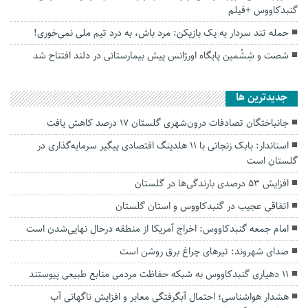
گنبدکاووس +فیلم
حمله تند سردار به یک بازیکن: مرد باش، به درد تیم ملی نمی‌خوری!
شصت و شِشُمین پایگاه اورژانس پیش بیمارستانی در دلند افتتاح شد
جديدترين ها
جانباختگان تصادفات درون‌شهری گلستان ۱۷ درصد کاهش یافت
استاندار: بابک زنجانی با ۱۱ هلدینگ اقتصادی پیگیر سرمایه‌گذاری در
گلستان است
افزایش ۵۳ درصدی بارندگی‌ها در گلستان
اتفاقی عجیب در‌ گنبدکاووس و استان گلستان
امام جمعه گنبدکاووس: اخراج آمریکا از منطقه درحال نهایی‌شدن است
صدای شهروند: تیرهای چراغ برق روشن است
۱۱ دهیاری گنبدکاووس به شبکه حفاظت مردمی منابع طبیعی پیوستند
هشدار هواشناسی؛ احتمال آبگرفتگی معابر و افزایش ناگهانی آب