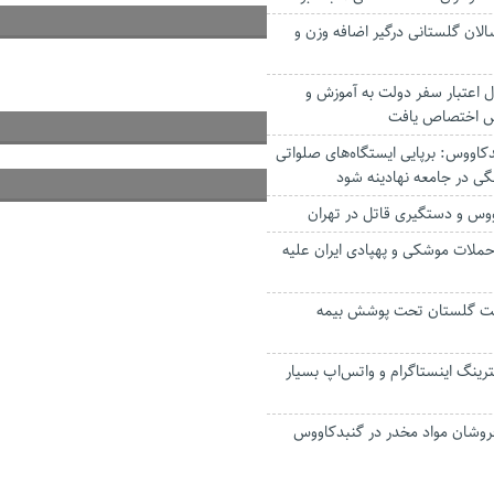
سالان گلستانی درگیر اضافه وزن و
 ریال اعتبار سفر دولت به آموزش و
س اختصاص یافت
کاووس: برپایی ایستگاه‌های صلواتی
نگی در جامعه نهادینه شود
ووس و دستگیری قاتل در تهران
حملات موشکی و پهپادی ایران علیه
یت گلستان تحت پوشش بیمه
ترینگ اینستاگرام و واتس‌اپ بسیار
فروشان مواد مخدر در گنبدکاووس