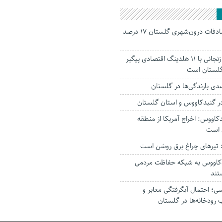
جانباختگان تصادفات درون‌شهری گلستان ۱۷ درصد
استاندار: بابک زنجانی با ۱۱ هلدینگ اقتصادی پیگیر
 گلستان است
ر‌ گنبدکاووس و استان گلستان
کاووس: اخراج آمریکا از منطقه
 است
تیرهای چراغ برق روشن است
بدکاووس به شبکه حفاظت مردمی
تند
؛ احتمال آبگرفتگی معابر و
 رودخانه‌ها در گلستان