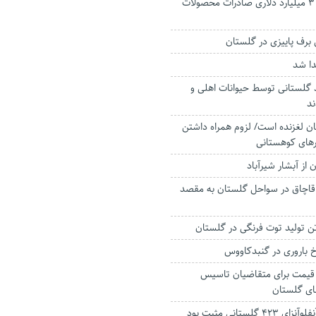
ارزآوری بیش از ۳ میلیارد دلاری صادرات محصولات
برف پاییزی در گلستان
دا شد
ند گلستانی توسط حیوانات اهلی و
د
ن لغزنده است/ لزوم همراه داشتن
‌های کوهستانی
از آبشار شیرآباد
قاچاق در سواحل گلستان به مقصد
رخ باروری در گنبدکاووس
 قیمت برای متقاضیان تاسیس
های گلستان
 گلستانی مثبت بود