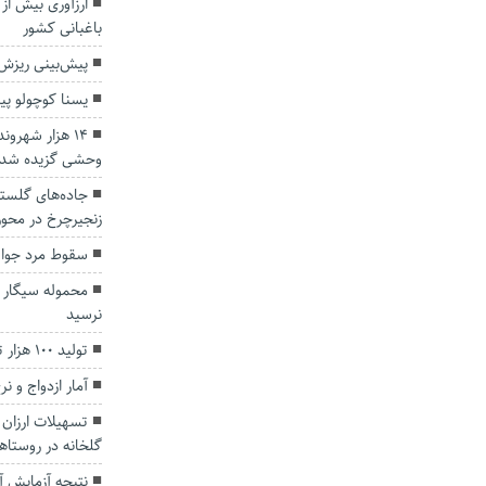
باغبانی کشور
پیش‌بینی ریزش 
یسنا کوچولو پی
۱۴ هزار شهرو
وحشی گزیده شدن
جاده‌های گلستا
زنجیرچرخ در محور
سقوط مرد جوان 
محموله سیگار 
نرسید
تولید ۱۰۰ هزار تن تولید توت فرنگی در گلستان
آمار ازدواج و ن
تسهیلات ارزان
گلخانه در روستا‌
نتیجه آزمایش آنفلوآنزای ۴۲۳