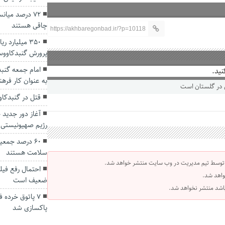
۷۲ درصد میان
چاقی هستند
https://akhbaregonbad.ir/?p=10118
۳۵۰ میلیارد
پرورش گنبدکاوو
امام جمعه گنبد
نید.
به عنوان کار فره
قتل در گنبدکا
آغاز دور جدید 
رژیم صهیونیستی
۶۰ درصد جمع
سلامت هستند
 توسط تیم مدیریت در وب سایت منتشر خواهد شد.
احتمال رفع فیل
واهد شد.
ضعیف است
 باشد منتشر نخواهد شد.
۷ پاتوق خرده 
پاکسازی شد