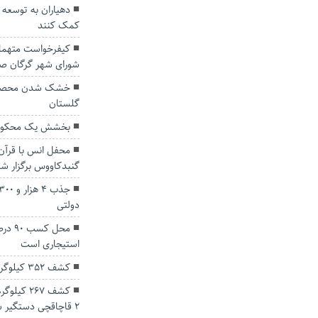
دهیاران به توسعه 
کمک کنند
کیفرخواست متهمان
شورای شهر گرگان ص
خشک شدن محصول 
گلستان
بخشش یک محکوم 
محفل انس با قرآن 
گنبدکاووس برگزار ش
دولتی
محل ک
استیجاری است
کشف ۳۵۲ کیلوگرم تریاک در گلستان
کشف ۲۶۷ 
۲ قاچاقچی دستگیر شدند