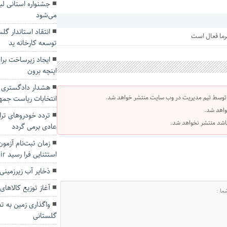
جشنواره استانی لب
می‌شود
انتقاد استاندار گ
رما فعال است
توسعه کارخانه ید
ایجاد زیرساخت برا
اینچه برون
هشدار دادگستری گل
 توسط تیم مدیریت در وب سایت منتشر خواهد شد.
انتخابات ریاست جمه
واهد شد.
تردد خودروهای تران
 باشد منتشر نخواهد شد.
عادی برمی گردد
زمان ثبت‌نام آزم
استثنایی فرا رسید hrtc.ir
ذخایر آب زیرزمی
آغاز توزیع کالا‌ه
واگذاری زمین به تع
گلستانی