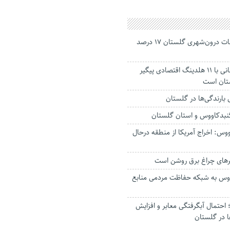
جانباختگان تصادفات درون‌شهری گلستان ۱۷ درصد
استاندار: بابک زنجانی با ۱۱ هلدینگ اقتصادی پیگیر
ستان است
گنبدکاووس و استان گلستان
وس: اخراج آمریکا از منطقه درحال
رهای چراغ برق روشن است
اووس به شبکه حفاظت مردمی منابع
حتمال آبگرفتگی معابر و افزایش
ا در گلستان