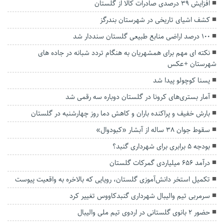
افزایش ۳۹ درصدی صادرات کالا از گلستان
کشف اشیای تاریخی در شهرستان بندرگز
۱۰۰ درصد اراضی منابع طبیعی گلستان سنددار شد
نکته ای مهم برای همشهریان به هنگام تردد شبانه در جاده های
شهرستان +عکس
یسنا کوچولو پیدا شد
آمار بستری‌های کرونا در گلستان دوباره سه رقمی شد
بارش خفیف و پراکنده باران و کاهش دما روز چهارشنبه در گلستان
سقوط جوان ۳۸ ساله از آبشار «کبودوال»
بودجه ۵ برابری برای شهرداری گنبد؟
درآمد ۶۵۶ میلیاردی گمرکات گلستان
تکمیل استخر دانش‌آموزی گلستان، رویایی که بالاخره به واقعیت پیوست
سرمربی تیم والیبال شهرداری گنبدکاووس تغییر کرد
حضور ۲ بانوی گلستانی در اردوی تیم ملی والیبال