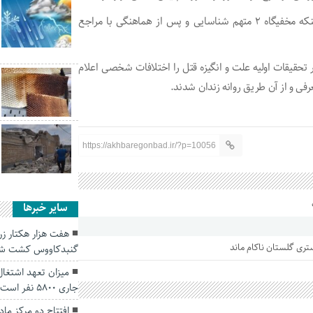
وی افزود: تحقیقات پلیس در این خصوص ادامه داشت تا اینکه مخفیگاه ۲ متهم شناسایی و پس از هماهنگی با مراجع
ر تحقیقات اولیه علت و انگیزه قتل را اختلافات شخصی اعلام
فی و از آن طریق روانه زندان شدند.
https://akhbaregonbad.ir/?p=10056
سایر خبرها
هفت هزار هکتار زرا
گنبدکاووس کشت ش
میزان تعهد اشتغا
جاری ۵۸۰۰ نفر است