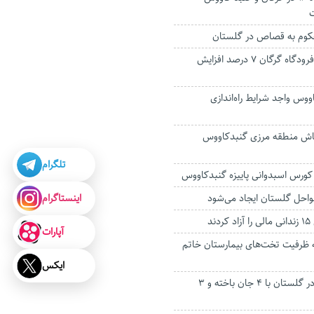
ت
وم به قصاص در گلستان
جابجایی مسافر از فرودگاه گرگان ۷ درصد افزایش
اووس واجد شرایط راه‌اندازی
 اوباش منطقه مرزی گنبدکاووس
تلگرام
اینستاگرام
ند
آپارات
 تخت به ظرفیت تخت‌های بیمارستان خاتم
ایکس
تصادف دو خودرو در گلستان با ۴ جان باخته و ۳