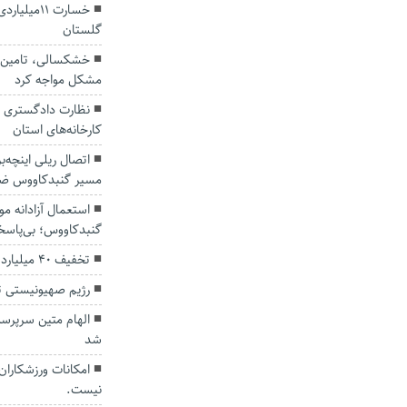
خسارت ۱۱م
گلستان
خشکسالی، تامین عل
مشکل مواجه کرد
نظارت دادگستری گ
کارخانه‌های استان
اتصال ریلی اینچه‌ب
مسیر گنبدکاووس ض
استعمال آزادانه م
گنبدکاووس؛ بی‌پاسخی 
تخفیف ۴۰ میلیارد تومانی به مشترکین برق گلستانی
رژیم صهیونیستی ت
الهام متین سرپرس
شد
امکانات ورزشکاران
نیست.