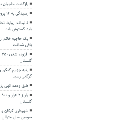
بازگشت حاجیان به 
رسیدگی به ۱۴ پرونده بارنامه صوری در استان گلستان
قالیباف: روابط تج
باید گسترش یابد
یک حاجیه خانم از 
باقی شتافت
اف
گلستان
رتبه چهارم کنکور 
گرگانی رسید
طبق وعده الهی رژ
وا
گلستان
شهرداری گرگان و ق
سومین سال متوالی