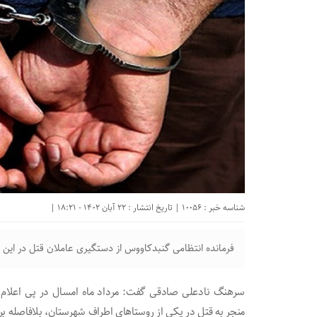
شناسه خبر : 10056 | تاریخ انتشار : 22 آبان 1402 - 18:21 |
فرمانده انتظامی گنبدکاووس از دستگیری عاملان قتل در این 
منجر به قتل در یکی از روستا‌های اطراف شهرستان، بلافاصله ب