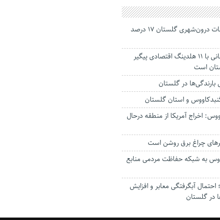
جانباختگان تصادفات درون‌شهری گلستان ۱۷ درصد
استاندار: بابک زنجانی با ۱۱ هلدینگ اقتصادی پیگیر
ستان است
گنبدکاووس و استان گلستان
وس: اخراج آمریکا از منطقه درحال
رهای چراغ برق روشن است
اووس به شبکه حفاظت مردمی منابع
حتمال آبگرفتگی معابر و افزایش
ا در گلستان