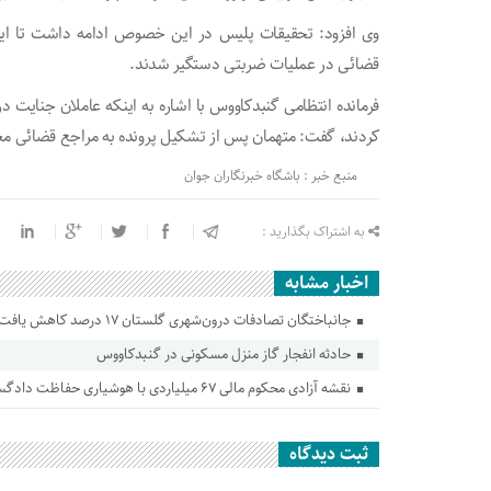
قضائی در عملیات ضربتی دستگیر شدند.
فرمانده انتظامی گنبدکاووس با اشاره به اینکه عاملان جنایت د
کردند، گفت: متهمان پس از تشکیل پرونده به مراجع قضائی معر
منبع خبر : باشگاه خبرنگاران جوان
به اشتراک بگذارید :
اخبار مشابه
جانباختگان تصادفات درون‌شهری گلستان ۱۷ درصد کاهش یافت
حادثه انفجار گاز منزل مسکونی در گنبدکاووس
نقشه آزادی محکوم مالی ۶۷ میلیاردی با هوشیاری حفاظت دادگستری گلستان ناکام ماند
ثبت دیدگاه