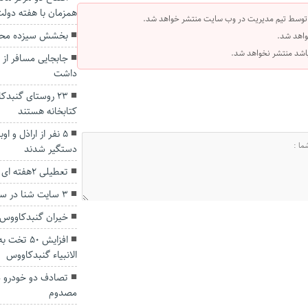
همزمان با هفته دول
 توسط تیم مدیریت در وب سایت منتشر خواهد شد.
بخشش سیزده محک
واهد شد.
 باشد منتشر نخواهد شد.
داشت
۲۳ روستای گنبدک
کتابخانه هستند
۵ نفر از اراذل و
دستگیر شدند
تعطیلی 2هفته ای کورس اسبدوانی پاییزه گنبدکاووس
۳ سایت شنا در سواحل گلستان ایجاد می‌شود
خیران گنبدکاووس ۱۵ زندانی مالی را آزاد کرد
افزایش ۵۰
الانبیاء گنبدکاووس
مصدوم