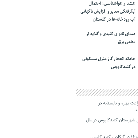
هشدار هواشناسی؛ احتمال
آبگرفتگی معابر و افزایش ناگهانی
آب رودخانه‌ها در گلستان
صدای نانوای گنبدی و گلایه از
قطعی برق
حادثه انفجار گاز منزل مسکونی
در گنبدکاووس
عت بهاره و تابستانه در
د
ل شهرستان گنبدکاووس درسال
افتتاح دو مرکز ماده ۱۶ در گرگان و گنبد کاووس